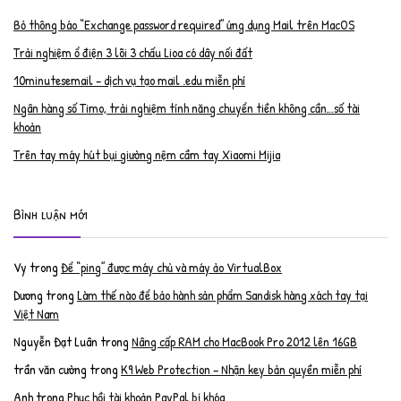
Bỏ thông báo “Exchange password required” ứng dụng Mail trên MacOS
Trải nghiệm ổ điện 3 lõi 3 chấu Lioa có dây nối đất
10minutesemail – dịch vụ tạo mail .edu miễn phí
Ngân hàng số Timo, trải nghiệm tính năng chuyển tiền không cần…số tài
khoản
Trên tay máy hút bụi giường nệm cầm tay Xiaomi Mijia
Bình luận mới
Vy
trong
Để “ping” được máy chủ và máy ảo VirtualBox
Dương
trong
Làm thế nào để bảo hành sản phẩm Sandisk hàng xách tay tại
Việt Nam
Nguyễn Đạt Luân
trong
Nâng cấp RAM cho MacBook Pro 2012 lên 16GB
trần văn cường
trong
K9 Web Protection – Nhận key bản quyền miễn phí
Anh
trong
Phục hồi tài khoản PayPal bị khóa