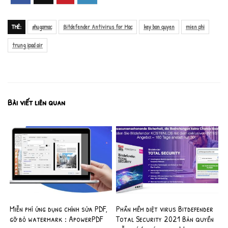
THẺ:
#hugamac
Bitdefender Antivirus for Mac
key ban quyen
mien phi
trung ipad air
Bài viết liên quan
Miễn phí ứng dụng chỉnh sửa PDF,
Phần mềm diệt virus Bitdefender
gỡ bỏ watermark : ApowerPDF
Total Security 2021 Bản quyền