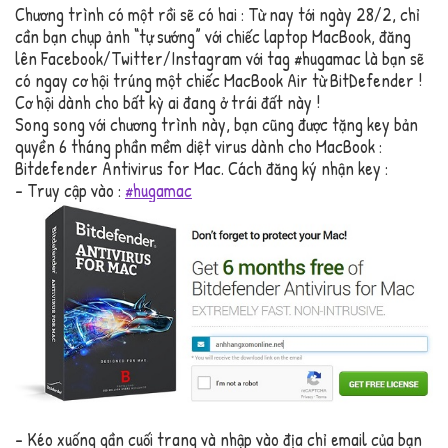
Chương trình có một rồi sẽ có hai : Từ nay tới ngày 28/2, chỉ
cần bạn chụp ảnh “tự sướng” với chiếc laptop MacBook, đăng
lên Facebook/Twitter/Instagram với tag #hugamac là bạn sẽ
có ngay cơ hội trúng một chiếc MacBook Air từ BitDefender !
Cơ hội dành cho bất kỳ ai đang ở trái đất này !
Song song với chương trình này, bạn cũng được tặng key bản
quyền 6 tháng phần mềm diệt virus dành cho MacBook :
Bitdefender Antivirus for Mac. Cách đăng ký nhận key :
– Truy cập vào :
#hugamac
– Kéo xuống gần cuối trang và nhập vào địa chỉ email của bạn