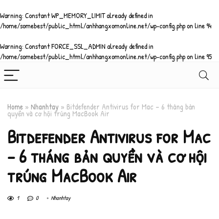
Warning
: Constant WP_MEMORY_LIMIT already defined in
/home/somebest/public_html/anhhangxomonline.net/wp-config.php
on line
94
Warning
: Constant FORCE_SSL_ADMIN already defined in
/home/somebest/public_html/anhhangxomonline.net/wp-config.php
on line
95
Home
»
Nhanhtay
»
Bitdefender Antivirus for Mac – 6 tháng bản
quyền và cơ hội trúng MacBook Air
Bitdefender Antivirus for Mac
– 6 tháng bản quyền và cơ hội
trúng MacBook Air
1
0
Nhanhtay