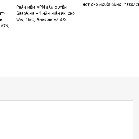
hot cho người dùng iMessag
Phần mềm VPN bản quyền
ity
Seed4.me – 1 năm miễn phí cho
 6
Win, Mac, Android và iOS
 iOS,