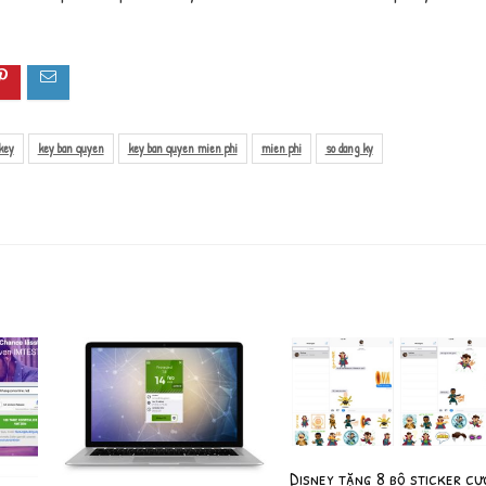
key
key ban quyen
key ban quyen mien phi
mien phi
so dang ky
Disney tặng 8 bộ sticker cự