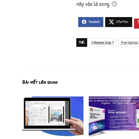
nãy vào là xong. 🙂
THẺ:
Ashampoo Snap 7
free license 
Bài viết liên quan