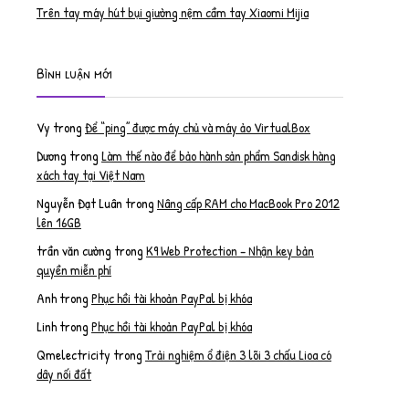
Trên tay máy hút bụi giường nệm cầm tay Xiaomi Mijia
Bình luận mới
Vy
trong
Để “ping” được máy chủ và máy ảo VirtualBox
Dương
trong
Làm thế nào để bảo hành sản phẩm Sandisk hàng
xách tay tại Việt Nam
Nguyễn Đạt Luân
trong
Nâng cấp RAM cho MacBook Pro 2012
lên 16GB
trần văn cường
trong
K9 Web Protection – Nhận key bản
quyền miễn phí
Anh
trong
Phục hồi tài khoản PayPal bị khóa
Linh
trong
Phục hồi tài khoản PayPal bị khóa
Qmelectricity
trong
Trải nghiệm ổ điện 3 lõi 3 chấu Lioa có
dây nối đất