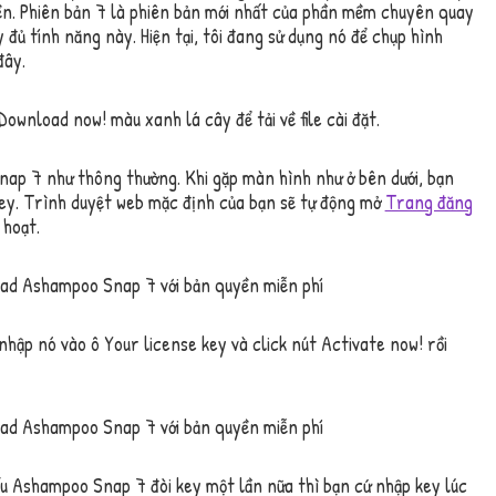
ền. Phiên bản 7 là phiên bản mới nhất của phần mềm chuyên quay
đủ tính năng này. Hiện tại, tôi đang sử dụng nó để chụp hình
đây.
Download now! màu xanh lá cây để tải về file cài đặt.
ap 7 như thông thường. Khi gặp màn hình như ở bên dưới, bạn
ey. Trình duyệt web mặc định của bạn sẽ tự động mở
Trang đăng
 hoạt.
nhập nó vào ô Your license key và click nút Activate now! rồi
ếu Ashampoo Snap 7 đòi key một lần nữa thì bạn cứ nhập key lúc