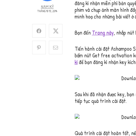
đăng kí nhận miễn phí bản quy
NAM KỲ
phim và chụp ảnh màn hình đầy 
THÁNG 10 13, 2014
minh hoạ cho những bài viết ở 
Bạn đến
Trang này
, nhắp nút 
Tiến hành cài đặt Ashampoo Sn
bấm nút Get free activation k
kí
để bạn đăng kí nhận key kích
Sau khi đã nhận được key, bạn 
tiếp tục quá trình cài đặt.
Quá trình cài đặt hoàn tất, n