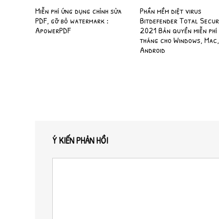
Miễn phí ứng dụng chỉnh sửa
Phần mềm diệt virus
PDF, gỡ bỏ watermark :
Bitdefender Total Secur
ApowerPDF
2021 Bản quyền miễn phí
tháng cho Windows, Mac,
Android
Ý KIẾN PHẢN HỒI