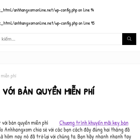
_html/anhhangxomonline.net/wp-config.php
on line
94
_html/anhhangxomonline.net/wp-config.php
on line
95
miễn phí
ới bản quyền miễn phí
Chương trình khuyến mãi key bản
o Anhhangxom chia sẻ với các bạn cách đây đúng hai tháng đã
 là hôm nay nó đã trở lại với chúng ta. Bạn hãy nhanh nhanh tay