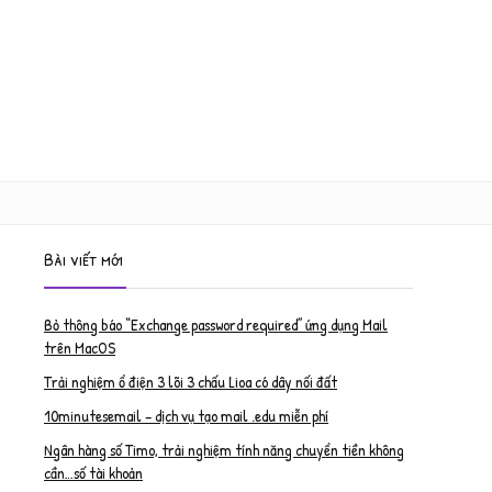
Bài viết mới
Bỏ thông báo “Exchange password required” ứng dụng Mail
trên MacOS
Trải nghiệm ổ điện 3 lõi 3 chấu Lioa có dây nối đất
10minutesemail – dịch vụ tạo mail .edu miễn phí
Ngân hàng số Timo, trải nghiệm tính năng chuyển tiền không
cần…số tài khoản