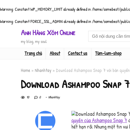
Warning
: Constant WP_MEMORY_LIMIT already defined in
/home/somebest/public
Warning
: Constant FORCE_SSL_ADMIN already defined in
/home/somebest/public
Anh Hàng Xóm Online
my blog, my soul
Trang chủ
About
Contact us
Tùm-lum-shop
Home
»
Nhanhtay
»
Download Ashampoo Snap 7 với bản quyền 
Download Ashampoo Snap 7 v
10
0
Nhanhtay
quyền của Ashampoo Snap 7
d
hết hạn rồi. Nhưng một tin vui