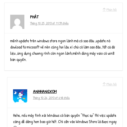
Phản hồi
PHÁT
Tháng 10 25, 2013 at 11:59 chiều
mềnh update trên windows store ngon lành mà có sao đâu ,update nó
dowload từ micosoft về nên cũng hơi lâu xí chứ có làm sao đâu ,tất cả dữ
liệu ,ứng dụng chương rình còn ngon lành,mềnh dùng máy vaio có win8
bản quyền.
Phản hồi
ANHHANGXOM
Tháng 10 26, 2013 at 6:48 chiều
Hehe, nếu máy tính xài Windows có bản quyền “thực sự” thì việc update
càng dễ dàng hơn bao giờ hết. Chỉ cần vào Windows Store là được ngay