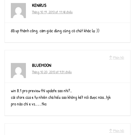
KENRUS
Tháng 10 19, 2013 at 11:48 chiều
đã up thành công. cảm giác dùng cũng có chút khác lạ :))
Phản hồi
BLUEMOON
Tháng 10 20, 2013 at 9:51 chiều
win 8.1 pro preview thì update sao nhỉ?…
cái store của e tự nhiên chả hiểu sao không kết nối được nữa…hjk
pro nào chỉ e vs……..tks
Phản hồi