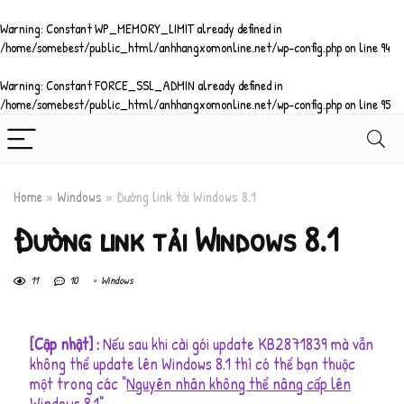
Warning
: Constant WP_MEMORY_LIMIT already defined in
/home/somebest/public_html/anhhangxomonline.net/wp-config.php
on line
94
Warning
: Constant FORCE_SSL_ADMIN already defined in
/home/somebest/public_html/anhhangxomonline.net/wp-config.php
on line
95
Home
»
Windows
»
Đường link tải Windows 8.1
Đường link tải Windows 8.1
11
10
Windows
[Cập nhật] :
Nếu sau khi cài gói update KB2871839 mà vẫn
không thể update lên Windows 8.1 thì có thể bạn thuộc
một trong các “
Nguyên nhân không thể nâng cấp lên
Windows 8.1
“.