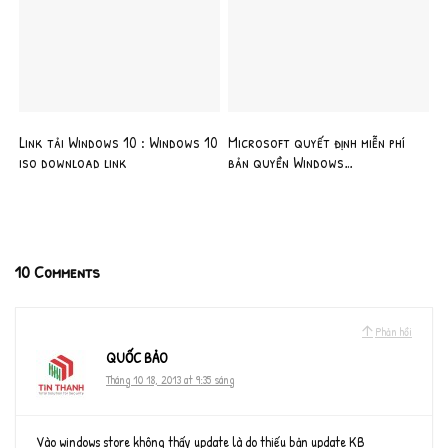
Link tải Windows 10 : Windows 10
Microsoft quyết định miễn phí
iso download link
bản quyền Windows…
10 Comments
Phản hồi
QUỐC BẢO
Tháng 10 18, 2013 at 9:35 sáng
Vào windows store không thấy update là do thiếu bản update KB