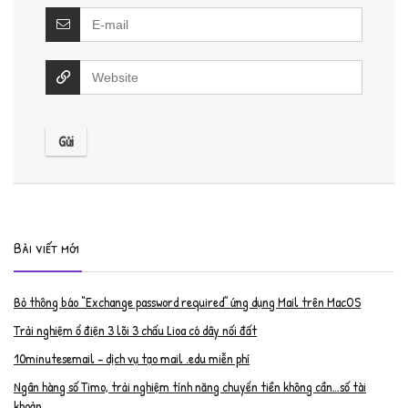
Bài viết mới
Bỏ thông báo “Exchange password required” ứng dụng Mail trên MacOS
Trải nghiệm ổ điện 3 lõi 3 chấu Lioa có dây nối đất
10minutesemail – dịch vụ tạo mail .edu miễn phí
Ngân hàng số Timo, trải nghiệm tính năng chuyển tiền không cần…số tài
khoản