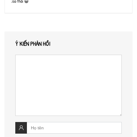
.iso thôi 😀
Ý KIẾN PHẢN HỒI