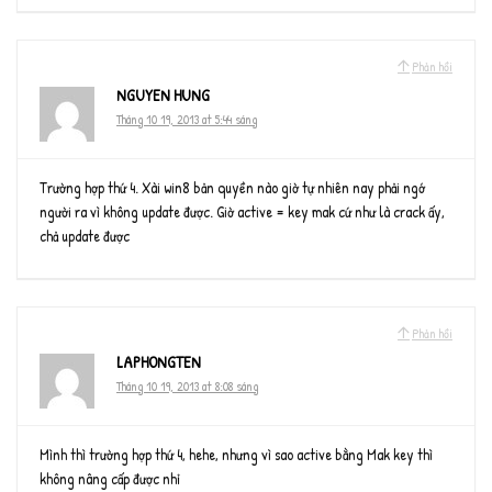
Phản hồi
NGUYEN HUNG
Tháng 10 19, 2013 at 5:44 sáng
Trường hợp thứ 4. Xài win8 bản quyền nào giờ tự nhiên nay phải ngớ
người ra vì không update được. Giờ active = key mak cứ như là crack ấy,
chả update được
Phản hồi
LAPHONGTEN
Tháng 10 19, 2013 at 8:08 sáng
Mình thì trường hợp thứ 4, hehe, nhưng vì sao active bằng Mak key thì
không nâng cấp được nhỉ