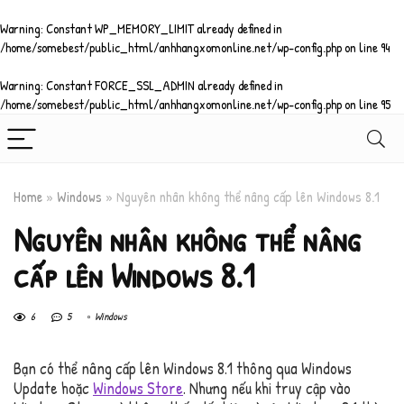
Warning
: Constant WP_MEMORY_LIMIT already defined in
/home/somebest/public_html/anhhangxomonline.net/wp-config.php
on line
94
Warning
: Constant FORCE_SSL_ADMIN already defined in
/home/somebest/public_html/anhhangxomonline.net/wp-config.php
on line
95
Home
»
Windows
»
Nguyên nhân không thể nâng cấp lên Windows 8.1
Nguyên nhân không thể nâng
cấp lên Windows 8.1
6
5
Windows
Bạn có thể nâng cấp lên Windows 8.1 thông qua Windows
Update hoặc
Windows Store
. Nhưng nếu khi truy cập vào