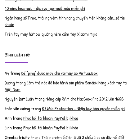
10minutesemail – dịch vụ tạo mail .edu miễn phí
Ngân hàng số Timo, trải nghiệm tính năng chuyển tiền không cần…số tài
khoản
Trên tay máy hút bụi giường nệm cầm tay Xiaomi Mijia
Bình luận mới
Vy
trong
Để “ping” được máy chủ và máy ảo VirtualBox
Dương
trong
Làm thế nào để bảo hành sản phẩm Sandisk hàng xách tay tại
Việt Nam
Nguyễn Đạt Luân
trong
Nâng cấp RAM cho MacBook Pro 2012 lên 16GB
trần văn cường
trong
K9 Web Protection – Nhận key bản quyền miễn phí
Anh
trong
Phục hồi tài khoản PayPal bị khóa
Linh
trong
Phục hồi tài khoản PayPal bị khóa
Qmelectricity
trong
Trải nghiệm ổ điện 3 lõi 3 chấu Lioa có dây nối đất