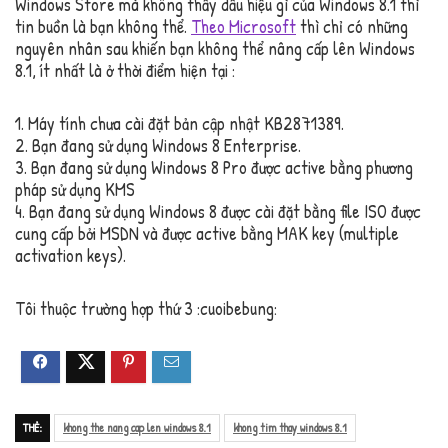
Windows Store mà không thấy dấu hiệu gì của Windows 8.1 thì
tin buồn là bạn không thể.
Theo Microsoft
thì chỉ có những
nguyên nhân sau khiến bạn không thể nâng cấp lên Windows
8.1, ít nhất là ở thời điểm hiện tại :
1. Máy tính chưa cài đặt bản cập nhật KB2871389.
2. Bạn đang sử dụng Windows 8 Enterprise.
3. Bạn đang sử dụng Windows 8 Pro được active bằng phương
pháp sử dụng KMS
4. Bạn đang sử dụng Windows 8 được cài đặt bằng file ISO được
cung cấp bởi MSDN và được active bằng MAK key (multiple
activation keys).
Tôi thuộc trường hợp thứ 3 :cuoibebung:
THẺ:
khong the nang cap len windows 8.1
khong tim thay windows 8.1