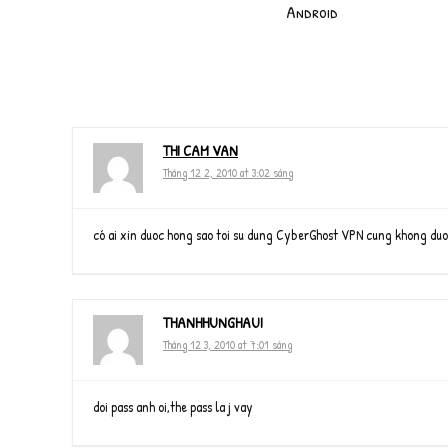
Android
THI CAM VAN
Tháng 12 2, 2010 at 3:02 sáng
có ai xin duoc hong sao toi su dung CyberGhost VPN cung khong duo
THANHHUNGHAUI
Tháng 12 3, 2010 at 7:01 sáng
doi pass anh oi,the pass la j vay