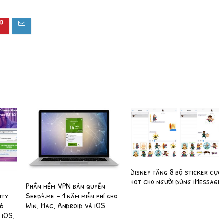
Disney tặng 8 bộ sticker cự
hot cho người dùng iMessag
Phần mềm VPN bản quyền
ity
Seed4.me – 1 năm miễn phí cho
 6
Win, Mac, Android và iOS
 iOS,