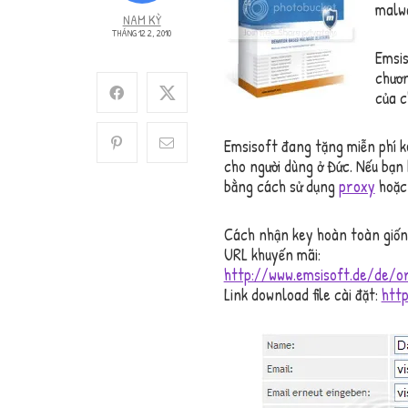
malw
NAM KỲ
THÁNG 12 2, 2010
Emsis
chươn
của c
Emsisoft đang tặng miễn phí 
cho người dùng ở Đức. Nếu bạn
bằng cách sử dụng
proxy
hoặc
Cách nhận key hoàn toàn giố
URL khuyến mãi:
http://www.emsisoft.de/de/
Link download file cài đặt:
htt