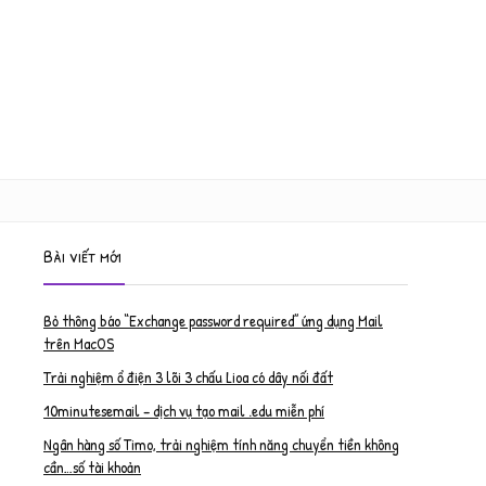
Bài viết mới
Bỏ thông báo “Exchange password required” ứng dụng Mail
trên MacOS
Trải nghiệm ổ điện 3 lõi 3 chấu Lioa có dây nối đất
10minutesemail – dịch vụ tạo mail .edu miễn phí
Ngân hàng số Timo, trải nghiệm tính năng chuyển tiền không
cần…số tài khoản