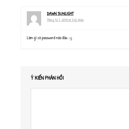
DAWN SUNLIGHT
Tháng 12 3, 2010 at 3:42 chiều
Làm gì có password nào đâu :-j.
Ý KIẾN PHẢN HỒI