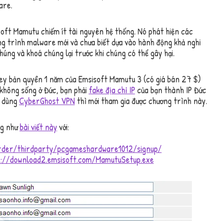
are.
oft Mamutu chiếm ít tài nguyên hệ thống. Nó phát hiện các
g trình malware mới và chưa biết dựa vào hành động khả nghi
húng và khoá chúng lại trước khi chúng có thể gây hại.
key bản quyền 1 năm của Emsisoft Mamutu 3 (có giá bán 27 $)
 không sống ở Đức, bạn phải
fake địa chỉ IP
của bạn thành IP Đức
 dùng
CyberGhost VPN
thì mới tham gia được chương trình này.
ng như
bài viết này
với:
order/thirdparty/pcgameshardware1012/signup/
p://download2.emsisoft.com/MamutuSetup.exe