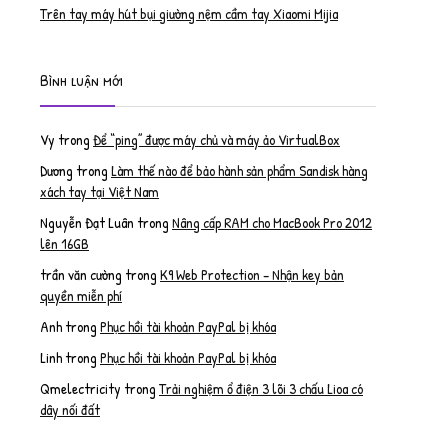
Trên tay máy hút bụi giường nệm cầm tay Xiaomi Mijia
Bình luận mới
Vy
trong
Để “ping” được máy chủ và máy ảo VirtualBox
Dương
trong
Làm thế nào để bảo hành sản phẩm Sandisk hàng
xách tay tại Việt Nam
Nguyễn Đạt Luân
trong
Nâng cấp RAM cho MacBook Pro 2012
lên 16GB
trần văn cường
trong
K9 Web Protection – Nhận key bản
quyền miễn phí
Anh
trong
Phục hồi tài khoản PayPal bị khóa
Linh
trong
Phục hồi tài khoản PayPal bị khóa
Qmelectricity
trong
Trải nghiệm ổ điện 3 lõi 3 chấu Lioa có
dây nối đất