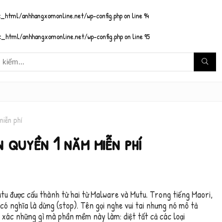
_html/anhhangxomonline.net/wp-config.php
on line
94
_html/anhhangxomonline.net/wp-config.php
on line
95
miễn phí
 quyền 1 năm miễn phí
u được cấu thành từ hai từ Malware và Mutu. Trong tiếng Maori,
có nghĩa là dừng (stop). Tên gọi nghe vui tai nhưng nó mô tả
 xác những gì mà phần mềm này làm: diệt tất cả các loại