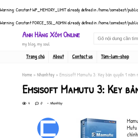
Warning
: Constant WP_MEMORY_LIMIT already defined in
/home/somebest/public
Warning
: Constant FORCE_SSL_ADMIN already defined in
/home/somebest/public
Anh Hàng Xóm Online
my blog, my soul
Trang chủ
About
Contact us
Tùm-lum-shop
Home
»
Nhanhtay
»
Emsisoft Mamutu 3: Key bản quyền 1 năm 
Emsisoft Mamutu 3: Key bản
4
0
Nhanhtay
Mamut
Mutu 
chính