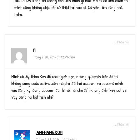
sau khi lấy xong thì không còn liên quan gì nữa. Mà dù có liên quan thì
mình cũng không chịu bất cứ thiệt hại nào cả. Cứ yên tâm dùng nhé,
hehe.
Phản hồi
PI
Tháng 2 20, 2014 at 12:49 chiều
Mình có lấy thêm Key để cho người bạn, nhưng qua máy bên đó thì
không dùng code active luôn mà phải đòi hỏi account và pass mà mình
vừa đăng ký, đúng account đó thì nó mới cho đến khung điền key active.
Vậy cũng hơi bất tiện nhỉ?
Phản hồi
ANHHANGXOM
Tháng 2 21, 2014 at 9:57 sáng