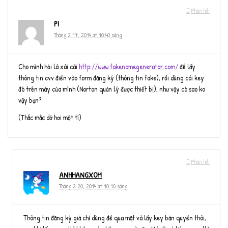
Phản hồi
PI
Tháng 2 17, 2014 at 10:40 sáng
Cho mình hỏi là xài cái
http://www.fakenamegenerator.com/
để lấy
thông tin cvv điền vào form đăng ký (thông tin fake), rồi dùng cái key
đó trên máy của mình (Norton quản lý được thiết bị), như vậy có sao ko
vậy bạn?
(Thắc mắc dở hơi một tí)
Phản hồi
ANHHANGXOM
Tháng 2 20, 2014 at 10:10 sáng
Thông tin đăng ký giả chỉ dùng để qua mặt và lấy key bản quyền thôi,