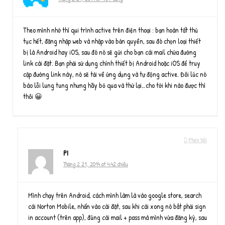
Theo mình nhớ thì qui trình active trên điện thoại : bạn hoàn tất thủ
tục hết, đăng nhập web và nhập vào bản quyền, sau đó chọn loại thiết
bị là Android hay iOS, sau đó nó sẽ gửi cho bạn cái mail chứa đường
link cài đặt. Bạn phải sử dụng chính thiết bị Android hoặc iOS để truy
cập đường link này, nó sẽ tải về ứng dụng và tự động active. Đôi lúc nó
báo lỗi lung tung nhưng hãy bỏ qua và thử lại…cho tới khi nào được thì
thôi 😀
Phản hồi
PI
Tháng 2 21, 2014 at 4:42 chiều
Mình chạy trên Android, cách mình làm là vào google store, search
cái Norton Mobile, nhấn vào cài đặt, sau khi cài xong nó bắt phải sign
in account (trên app), đúng cái mail + pass mà mình vừa đăng ký, sau