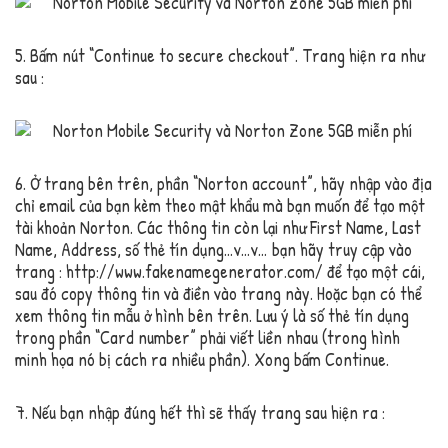
5. Bấm nút “Continue to secure checkout”. Trang hiện ra như
sau :
6. Ở trang bên trên, phần “Norton account”, hãy nhập vào địa
chỉ email của bạn kèm theo mật khẩu mà bạn muốn để tạo một
tài khoản Norton. Các thông tin còn lại như First Name, Last
Name, Address, số thẻ tín dụng…v…v… bạn hãy truy cập vào
trang : http://www.fakenamegenerator.com/ để tạo một cái,
sau đó copy thông tin và điền vào trang này. Hoặc bạn có thể
xem thông tin mẫu ở hình bên trên. Lưu ý là số thẻ tín dụng
trong phần “Card number” phải viết liền nhau (trong hình
minh họa nó bị cách ra nhiều phần). Xong bấm Continue.
7. Nếu bạn nhập đúng hết thì sẽ thấy trang sau hiện ra :