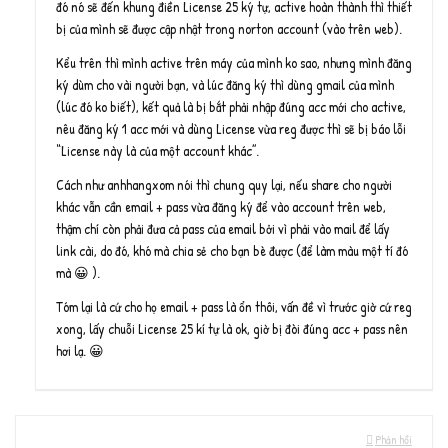
đó nó sẽ đến khung điền License 25 ký tự, active hoàn thành thì thiết
bị của mình sẽ được cập nhật trong norton account (vào trên web).
Kểu trên thì mình active trên máy của mình ko sao, nhưng mình đăng
ký dùm cho vài người bạn, và lúc đăng ký thì dùng gmail của mình
(lúc đó ko biết), kết quả là bị bắt phải nhập đúng acc mới cho active,
nêu đăng ký 1 acc mới và dùng License vừa reg được thì sẽ bị báo lỗi
“License này là của một account khác”.
Cách như anhhangxom nói thì chung quy lại, nếu share cho người
khác vẫn cần email + pass vừa đăng ký để vào account trên web,
thậm chí còn phải đưa cả pass của email bởi vì phải vào mail để lấy
link cài, do đó, khó mà chia sẻ cho bạn bè được (để làm màu một tí đó
mà 😀 ).
Tóm lại là cứ cho họ email + pass là ổn thôi, vấn đề vì trước giờ cứ reg
xong, lấy chuỗi License 25 kí tự là ok, giờ bị đòi đúng acc + pass nên
hơi lạ. 😀
Phản hồi