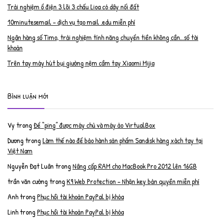
Trải nghiệm ổ điện 3 lõi 3 chấu Lioa có dây nối đất
10minutesemail – dịch vụ tạo mail .edu miễn phí
Ngân hàng số Timo, trải nghiệm tính năng chuyển tiền không cần…số tài
khoản
Trên tay máy hút bụi giường nệm cầm tay Xiaomi Mijia
Bình luận mới
Vy
trong
Để “ping” được máy chủ và máy ảo VirtualBox
Dương
trong
Làm thế nào để bảo hành sản phẩm Sandisk hàng xách tay tại
Việt Nam
Nguyễn Đạt Luân
trong
Nâng cấp RAM cho MacBook Pro 2012 lên 16GB
trần văn cường
trong
K9 Web Protection – Nhận key bản quyền miễn phí
Anh
trong
Phục hồi tài khoản PayPal bị khóa
Linh
trong
Phục hồi tài khoản PayPal bị khóa