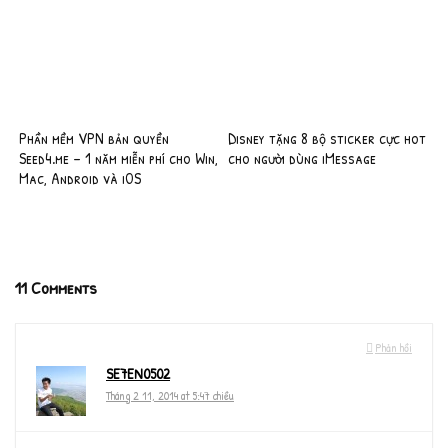
Phần mềm VPN bản quyền
Disney tặng 8 bộ sticker cực hot
Seed4.me – 1 năm miễn phí cho Win,
cho người dùng iMessage
Mac, Android và iOS
11 Comments
Phản hồi
SE7EN0502
Tháng 2 11, 2014 at 5:47 chiều