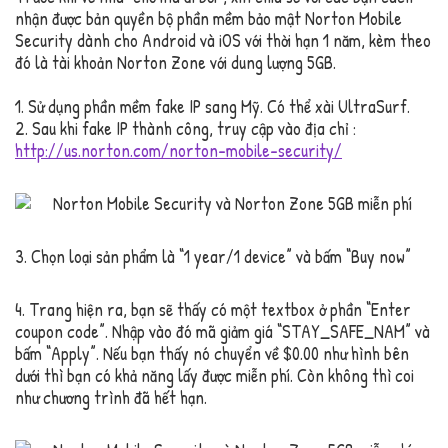
nhận được bản quyền bộ phần mềm bảo mật Norton Mobile
Security dành cho Android và iOS với thời hạn 1 năm, kèm theo
đó là tài khoản Norton Zone với dung lượng 5GB.
1. Sử dụng phần mềm fake IP sang Mỹ. Có thể xài UltraSurf.
2. Sau khi fake IP thành công, truy cập vào địa chỉ :
http://us.norton.com/norton-mobile-security/
3. Chọn loại sản phẩm là “1 year/1 device” và bấm “Buy now”
4. Trang hiện ra, bạn sẽ thấy có một textbox ở phần “Enter
coupon code”. Nhập vào đó mã giảm giá “STAY_SAFE_NAM” và
bấm “Apply”. Nếu bạn thấy nó chuyển về $0.00 như hình bên
dưới thì bạn có khả năng lấy được miễn phí. Còn không thì coi
như chương trình đã hết hạn.