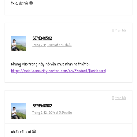
tk a, đc rồi 😀
Phản hồi
SE7EN0502
Tháng 2 11, 2014 at 6:10 chiều
Nhưng vào trang này nó vẫn chưa nhận ra thiết bị
https://mobilesecurity.norton.com/en/Product/Dashboard
Phản hồi
SE7EN0502
Tháng 2 12, 2014 at 5:24 chiều
ah đc rồi a ơi 😀