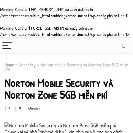
Warning
: Constant WP_MEMORY_LIMIT already defined in
/home/somebest/public_html/anhhangxomonline.net/wp-config.php
on line
94
Warning
: Constant FORCE_SSL_ADMIN already defined in
/home/somebest/public_html/anhhangxomonline.net/wp-config.php
on line
95
Home
»
Nhanhtay
»
Norton Mobile Security và Norton Zone 5GB miễn
phí
Norton Mobile Security và
Norton Zone 5GB miễn phí
9
11
Nhanhtay
Trước khi về nhà “chở má đi bơi”, xin chia sẻ với các bạn cách