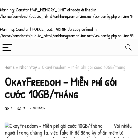
Warning
: Constant WP_MEMORY_LIMIT already defined in
/home/somebest/public_html/anhhangxomonline.net/wp-config.php
on line
94
Warning
: Constant FORCE_SSL_ADMIN already defined in
/home/somebest/public_html/anhhangxomonline.net/wp-config.php
on line
95
Home
»
Nhanhtay
»
OkayFreedom – Miễn phí gói cước 10GB/tháng
OkayFreedom – Miễn phí gói
cước 10GB/tháng
6
3
Nhanhtay
Với nhiều
người trong chúng ta, việc fake IP để đăng ký phần mềm là