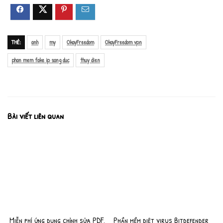
THẺ:
anh
my
OkayFreedom
OkayFreedom vpn
phan mem fake ip sang duc
thuy dien
Bài viết liên quan
Miễn phí ứng dụng chỉnh sửa PDF,
Phần mềm diệt virus Bitdefender