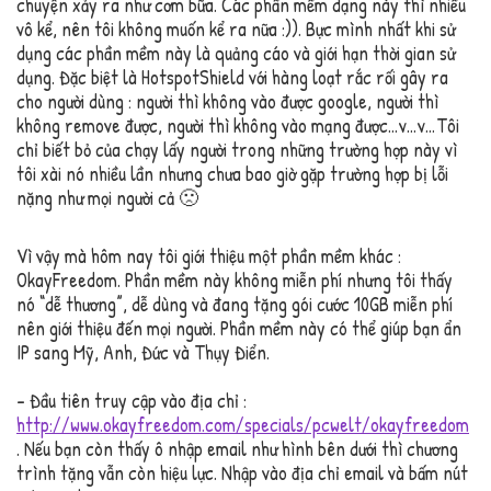
chuyện xảy ra như cơm bữa. Các phần mềm dạng này thì nhiều
vô kể, nên tôi không muốn kể ra nữa :)). Bực mình nhất khi sử
dụng các phần mềm này là quảng cáo và giới hạn thời gian sử
dụng. Đặc biệt là HotspotShield với hàng loạt rắc rối gây ra
cho người dùng : người thì không vào được google, người thì
không remove được, người thì không vào mạng được…v…v…Tôi
chỉ biết bỏ của chạy lấy người trong những trường hợp này vì
tôi xài nó nhiều lần nhưng chưa bao giờ gặp trường hợp bị lỗi
nặng như mọi người cả 🙁
Vì vậy mà hôm nay tôi giới thiệu một phần mềm khác :
OkayFreedom. Phần mềm này không miễn phí nhưng tôi thấy
nó “dễ thương”, dễ dùng và đang tặng gói cước 10GB miễn phí
nên giới thiệu đến mọi người. Phần mềm này có thể giúp bạn ẩn
IP sang Mỹ, Anh, Đức và Thụy Điển.
– Đầu tiên truy cập vào địa chỉ :
http://www.okayfreedom.com/specials/pcwelt/okayfreedom
. Nếu bạn còn thấy ô nhập email như hình bên dưới thì chương
trình tặng vẫn còn hiệu lực. Nhập vào địa chỉ email và bấm nút