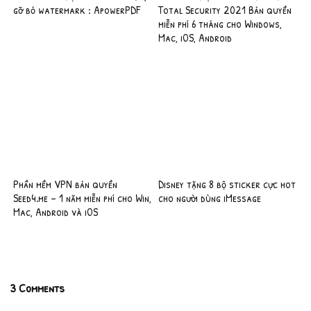
gỡ bỏ watermark : ApowerPDF
Total Security 2021 Bản quyền
miễn phí 6 tháng cho Windows,
Mac, iOS, Android
Phần mềm VPN bản quyền
Disney tặng 8 bộ sticker cực hot
Seed4.me – 1 năm miễn phí cho Win,
cho người dùng iMessage
Mac, Android và iOS
3 Comments