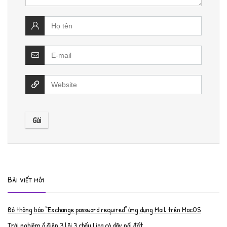
Bài viết mới
Bỏ thông báo “Exchange password required” ứng dụng Mail trên MacOS
Trải nghiệm ổ điện 3 lõi 3 chấu Lioa có dây nối đất