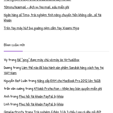
10minutesemail – dịch vụ tạo mail .edu miễn phí
Ngân hàng số Timo, trải nghiệm tính năng chuyển tiền không cần…số tài
khoản
Trên tay máy hút bụi giường nệm cầm tay Xiaomi Mijia
Bình luận mới
Vy
trong
Để “ping” được máy chủ và máy ảo VirtualBox
Dương
trong
Làm thế nào để bảo hành sản phẩm Sandisk hàng xách tay tại
Việt Nam
Nguyễn Đạt Luân
trong
Nâng cấp RAM cho MacBook Pro 2012 lên 16GB
trần văn cường
trong
K9 Web Protection – Nhận key bản quyền miễn phí
Anh
trong
Phục hồi tài khoản PayPal bị khóa
Linh
trong
Phục hồi tài khoản PayPal bị khóa
Qmelectricity
trong
Trải nghiệm ổ điện 3 lõi 3 chấu Lioa có dây nối đất