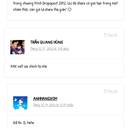
trong chương trình Dropquest 2012, lúc đó share có giới hạn trong một
nhóm thôi, còn giờ là share thả giàn! 🙂
Phản hồi
TRẦN QUANG HÙNG
Tháng 12 17, 2012 at 1:43 sáng
AHX viết sai chính tả nhé
Phản hồi
ANHHANGXOM
Tháng 12 19, 2012 at 12:57 chiều
Đã fix :D, hehe