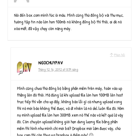
Nói đến box.com mình tức ói máu. Mình cũng thử đồng bộ vài thư mục,
tưởng tập tin nào lớn hơn 100mb nó không đồng bộ thì thôi, ai dè nó
xóa mất, đã vậy chạy còn nặng máy.
Phản hồi
NGOCHUYPAV
Tháng 12 16, 2012 at 8:59 sáng
Mình cũng chưa thử đồng bộ bằng phần mềm trên máy, toàn vào up
thẳng lên đó thôi. Mà đúng là khi upload file lớn hơn 100MB lên host
trực tiếp thì vẫn cho up đấy, không báo lỗi gì cả nhưng upload xong
thì nó mới báo không thể được, và dĩ nhiên là nó del luôn file đó. Hôm
nọ mình upload file lớn hơn 300MB xem nó thế nào và kết quả là vậy
đó. Còn chuyện upload không giới hạn dung lượng file bằng phần
mềm thì hình như mình chỉ mới biết Dropbox mới làm được vậy, chứ
box.com thì còn thua xa Dropbox ở điểm này! 🙂