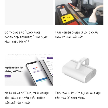
Bỏ thông báo “Exchange
Trải nghiệm ổ điện 3 lõi 3 chấu
password required” ứng dụng
Lioa có dây nối đất
Mail trên MacOS
Ngân hàng số Timo, trải nghiệm
Trên tay máy hút bụi giường nệm
tính năng chuyển tiền không
cầm tay Xiaomi Mijia
cần…số tài khoản