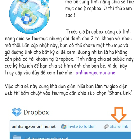
mới bổ sung tính năng chia sẻ thư
mục cho Dropbox. Ừ thì thử xem
sao !
Trước giờ Dropbox cũng có tính
năng chia sẻ thư mục nhưng chỉ dành cho 2 tài khoản với nhau
mà thôi. Lần cập nhật này, bạn có thể share một thư mục và
gửi đường link cho bất kỳ ai để xem, đương nhiên là họ không
cần phải có tài khoản tại Dropbox. Tính năng chia sẻ public này
cực kỳ hữu ích để bạn chia sẻ hình ảnh cho bạn bè. Ví dụ, hãy
truy cập vào đây để xem thử nhé :
anhhangxomonline
Việc chia sẻ này cũng khá đơn giản. Nếu bạn làm từ giao diện
web thì bấm chuột vào thư mục cần chia sẻ > chọn “Share link”.