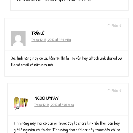
Phản hồi
TRẦNLÊ
Tháng 12 15, 2012 at 4:41 chiều
Ủa, tính năng này có lâu lắm rồi thì fải. Tớ vẫn hay attach link shared DB
file vô email cả năm nay mà!
Phản hồi
NGOCHUYPAV
Tháng 12 16, 2012 at 9:03 sáng
Tính năng này mới có bạn ơi, trước đây là share link file thôi, còn bây
giờ là nguyên cái folder. Tính năng share folder này trước đây chỉ có