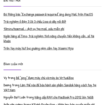
Bài viết mới
Bỏ thông báo “Exchange password required” ứng dụng Mail trên MacOS
Trải nghiệm ổ điện 3 lõi 3 chấu Lioa có dây nối đất
10minutesemail – dịch vụ tạo mail .edu miễn phí
Ngân hàng số Timo, trải nghiệm tính năng chuyển tiền không cần…số tài
khoản
Trên tay máy hút bụi giường nệm cầm tay Xiaomi Mijia
Bình luận mới
Vy
trong
Để “ping” được máy chủ và máy ảo VirtualBox
Dương
trong
Làm thế nào để bảo hành sản phẩm Sandisk hàng xách tay tại
Việt Nam
Nguyễn Đạt Luân
trong
Nâng cấp RAM cho MacBook Pro 2012 lên 16GB
trần văn cường
trong
K9 Web Protection – Nhận key bản quyền miễn phí