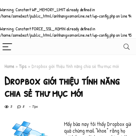
Warning
: Constant WP_MEMORY_LIMIT already defined in
/home/somebest/public_html/anhhangxomonline.net/wp-config.php
on line
94
Warning
: Constant FORCE_SSL_ADMIN already defined in
/home/somebest/public_html/anhhangxomonline.net/wp-config.php
on line
95
Home
»
Tips
»
Dropbox giới thiệu tính năng chia sẻ thư mục mới
Dropbox giới thiệu tính năng
chia sẻ thư mục mới
5
8
Tips
Mấy bữa nay tôi thấy Dropbox gửi
quá chừng mail “khoe” rằng họ