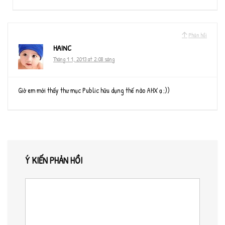
Phản hồi
HAINC
Tháng 1 1, 2013 at 2:08 sáng
Giờ em mới thấy thư mục Public hữu dụng thế nào AHX ạ ;))
Ý KIẾN PHẢN HỒI