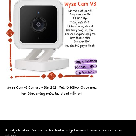
Wyze Cam v3 Camera - Bản 2021, FullHD 1080p, Quay màu
ban đêm, chống nước, lưu cloud miễn phí
No widgets added. You can disable footer widget area in theme options - footer
options