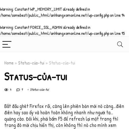
Warning
: Constant WP_MEMORY_LIMIT already defined in
/home/somebest/public_html/anhhangxomonline.net/wp-config.php
on line
94
Warning
: Constant FORCE_SSL_ADMIN already defined in
/home/somebest/public_html/anhhangxomonline.net/wp-config.php
on line
95
Home
»
Status-của-tui
»
Status-của-tui
Status-của-tui
4
9
Status-của-tui
Bắt đầu ghét Firefox rồi, càng lên phiên bản mới nó càng…điên
điên hay sao ấy và hoàn toàn không nhanh như người ta…
quảng cáo. Đôi khi, phải bấm F5 để refresh lại một trang thì
trang đó mới chịu hiển thị, còn không thì nó cho mình xem