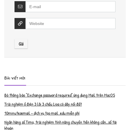
Bài viết mới
Bỏ thông báo “Exchange password required” ứng dụng Mail trên MacOS
Trải nghiệm ổ điện 3 lõi 3 chấu Lioa có dây nối đất
10minutesemail – dịch vụ tạo mail .edu miễn phí
Ngân hàng số Timo, trải nghiệm tính năng chuyển tiền không cần…số tài
khoản