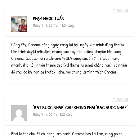
Phản hồi
PHẠM NGỌC TUẤN
Tháng 7 13, 2011 at 11:54 sáng
Đúng đấy, Chrome càng ngày càng lợi hại. ngày xưa mình dùng firefox
làm trình duyệt mặc định nhưng dạo này mình cũng chuyển hẳn sang
Chrome. Google mới ra Chrome 14 DEV dùng cực ổn định, load trang
nhanh, ít bị lỗi, nhiều theme đẹp (vd theme Arsenal chẳng hạn), và nhiều
đồ chơi có khi hơn cả firefox í chứ. Nói chung là mình thích Chrome.
Phản hồi
'BAT BUOC NHAP' CHU KHONG PHAI 'BAC BUOC NHAP'
Tháng 7 14, 2011 at 8:25 sáng
Phai la the chu. Ff chi dang lam canh. Chrome hay loi lam, cung phien,