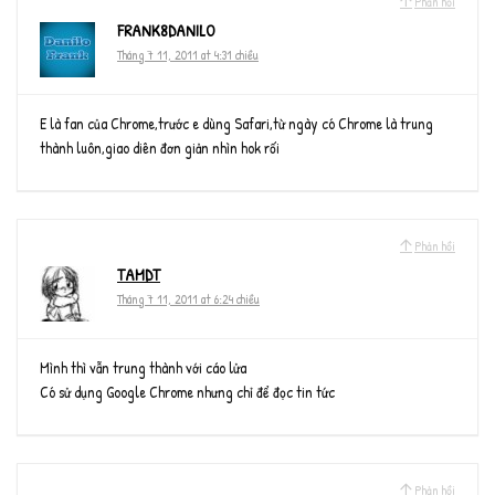
Phản hồi
FRANK8DANILO
Tháng 7 11, 2011 at 4:31 chiều
E là fan của Chrome,trước e dùng Safari,từ ngày có Chrome là trung
thành luôn,giao diên đơn giản nhìn hok rối
Phản hồi
TAMDT
Tháng 7 11, 2011 at 6:24 chiều
Mình thì vẫn trung thành với cáo lửa
Có sử dụng Google Chrome nhưng chỉ để đọc tin tức
Phản hồi