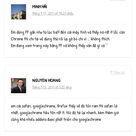
MINH HẢI
Tháng 7 11, 2011 at 10:21 chiều
Em dùng FF gần như từ lúc biết đến cái máy tính và thấy nó rất ít lỗi, còn
Chrome thì chỉ tải về dùng thử rồi lại gỡ bỏ chỉ vì … không thích.
Em đang xem trang này bằng FF và không thấy vấn đề gì cả ^^
Phản hồi
NGUYEN HOANG
Tháng 7 12, 2011 at 3:23 sáng
em cài safari, googlechrome, firefox thấy về độ tốn ram thì safari là
nhất, googlechrome tiêu tốn rất ít, tốc độ tải lại nhanh, kèm thêm giờ
cũng khá nhiều addons được phát triển cho googlechrome