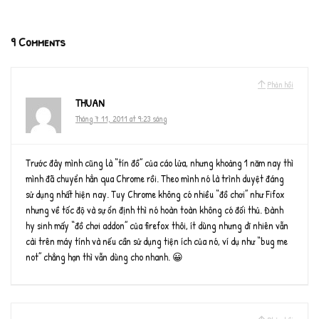
9 Comments
Phản hồi
THUAN
Tháng 7 11, 2011 at 9:23 sáng
Trước đây mình cũng là “tín đồ” của cáo lửa, nhưng khoảng 1 năm nay thì
mình đã chuyển hẳn qua Chrome rồi. Theo mình nó là trình duyệt đáng
sử dụng nhất hiện nay. Tuy Chrome không có nhiều “đồ chơi” như Fifox
nhưng về tốc độ và sự ổn định thì nó hoàn toàn không có đối thủ. Đành
hy sinh mấy “đồ chơi addon” của firefox thôi, ít dùng nhưng dĩ nhiên vẫn
cài trên máy tính và nếu cần sử dụng tiện ích của nó, ví dụ như “bug me
not” chẳng hạn thì vẫn dùng cho nhanh. 😀