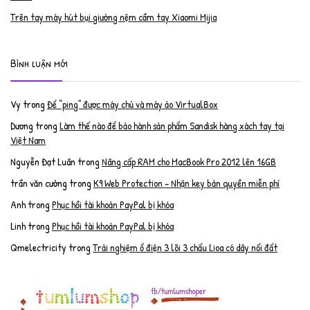
Trên tay máy hút bụi giường nệm cầm tay Xiaomi Mijia
Bình luận mới
Vy
trong
Để “ping” được máy chủ và máy ảo VirtualBox
Dương
trong
Làm thế nào để bảo hành sản phẩm Sandisk hàng xách tay tại
Việt Nam
Nguyễn Đạt Luân
trong
Nâng cấp RAM cho MacBook Pro 2012 lên 16GB
trần văn cường
trong
K9 Web Protection – Nhận key bản quyền miễn phí
Anh
trong
Phục hồi tài khoản PayPal bị khóa
Linh
trong
Phục hồi tài khoản PayPal bị khóa
Qmelectricity
trong
Trải nghiệm ổ điện 3 lõi 3 chấu Lioa có dây nối đất