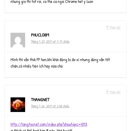
nhung gio thi tot roi, co the ca ngoi Chrome het y luon
Phản hồi
PHUCLOI89
Tháng 7 23, 2011 at 7:17 chiều
Mình thì vẫn thik FF hơn,khi khởi động bị đơ xí nhưng dùng vẫn tốt
chán,có nhiều tiện ích hay nữa chứ
Phản hồi
THANGNET
Tháng 7 26, 2011 at 2:00 chiều
http://tangtocnet.com/index.php?showtopic=4513
ai thích có thể test bản ff này, khá tuyệt!