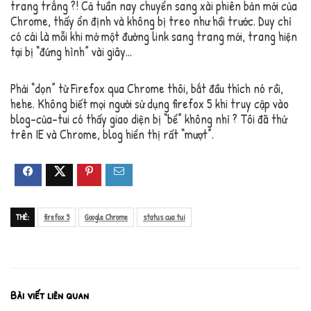
trang trắng ?! Cả tuần nay chuyển sang xài phiên bản mới của
Chrome, thấy ổn định và không bị treo như hồi trước. Duy chỉ
có cái là mỗi khi mở một đường link sang trang mới, trang hiện
tại bị “đứng hình” vài giây…
Phải “dọn” từ Firefox qua Chrome thôi, bắt đầu thích nó rồi,
hehe. Không biết mọi người sử dụng firefox 5 khi truy cập vào
blog-của-tui có thấy giao diện bị “bể” không nhỉ ? Tôi đã thử
trên IE và Chrome, blog hiển thị rất “mượt”.
THẺ:
firefox 5
Google Chrome
status cua tui
Bài viết liên quan