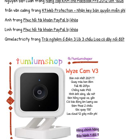
Nguyễn Đạt Luân
trong
Nâng cấp RAM cho MacBook Pro 2012 lên 16GB
trần văn cường
trong
K9 Web Protection – Nhận key bản quyền miễn phí
Anh
trong
Phục hồi tài khoản PayPal bị khóa
Linh
trong
Phục hồi tài khoản PayPal bị khóa
Qmelectricity
trong
Trải nghiệm ổ điện 3 lõi 3 chấu Lioa có dây nối đất