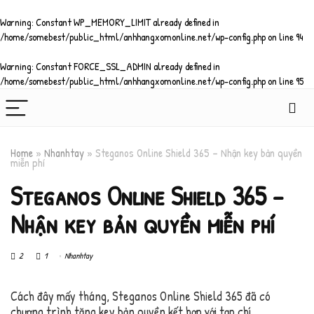
Warning
: Constant WP_MEMORY_LIMIT already defined in
/home/somebest/public_html/anhhangxomonline.net/wp-config.php
on line
94
Warning
: Constant FORCE_SSL_ADMIN already defined in
/home/somebest/public_html/anhhangxomonline.net/wp-config.php
on line
95
Home
»
Nhanhtay
»
Steganos Online Shield 365 – Nhận key bản quyền
miễn phí
Steganos Online Shield 365 –
Nhận key bản quyền miễn phí
2
1
Nhanhtay
Cách đây mấy tháng, Steganos Online Shield 365 đã có
chương trình tặng key bản quyền kết hợp với tạp chí