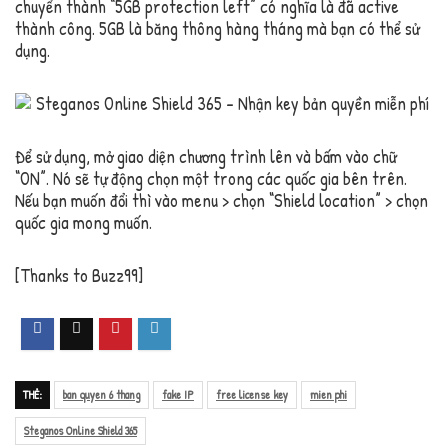
chuyển thành “5GB protection left” có nghĩa là đã active
thành công. 5GB là băng thông hàng tháng mà bạn có thể sử
dụng.
Để sử dụng, mở giao diện chương trình lên và bấm vào chữ
“ON”. Nó sẽ tự động chọn một trong các quốc gia bên trên.
Nếu bạn muốn đổi thì vào menu > chọn “Shield location” > chọn
quốc gia mong muốn.
[Thanks to Buzz99]
THẺ:
ban quyen 6 thang
fake IP
free license key
mien phi
Steganos Online Shield 365