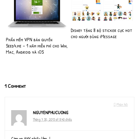
Disney tặng 8 bộ sticker cực hot
cho người dùng iMessage
Phần mềm VPN bản quyền
Seed4.me – 1 năm miễn phí cho Win,
Mac, Android và iOS
1 Comment
Phản hồi
NGUYENPHUCUONG
Tháng 7 30, 2013 at 8:40 chiều
Cảm ơn AHX nhiều lắm…!