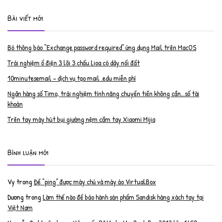
Bài viết mới
Bỏ thông báo “Exchange password required” ứng dụng Mail trên MacOS
Trải nghiệm ổ điện 3 lõi 3 chấu Lioa có dây nối đất
10minutesemail – dịch vụ tạo mail .edu miễn phí
Ngân hàng số Timo, trải nghiệm tính năng chuyển tiền không cần…số tài
khoản
Trên tay máy hút bụi giường nệm cầm tay Xiaomi Mijia
Bình luận mới
Vy
trong
Để “ping” được máy chủ và máy ảo VirtualBox
Dương
trong
Làm thế nào để bảo hành sản phẩm Sandisk hàng xách tay tại
Việt Nam