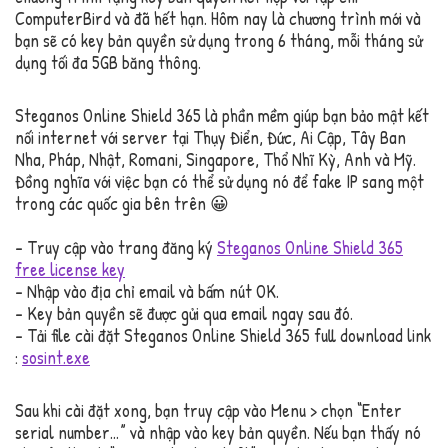
ComputerBird và đã hết hạn. Hôm nay là chương trình mới và
bạn sẽ có key bản quyền sử dụng trong 6 tháng, mỗi tháng sử
dụng tối đa 5GB băng thông.
Steganos Online Shield 365 là phần mềm giúp bạn bảo mật kết
nối internet với server tại Thụy Điển, Đức, Ai Cập, Tây Ban
Nha, Pháp, Nhật, Romani, Singapore, Thổ Nhĩ Kỳ, Anh và Mỹ.
Đồng nghĩa với việc bạn có thể sử dụng nó để fake IP sang một
trong các quốc gia bên trên 😀
– Truy cập vào trang đăng ký
Steganos Online Shield 365
free license key
– Nhập vào địa chỉ email và bấm nút OK.
– Key bản quyền sẽ được gửi qua email ngay sau đó.
– Tải file cài đặt Steganos Online Shield 365 full download link
:
sosint.exe
Sau khi cài đặt xong, bạn truy cập vào Menu > chọn “Enter
serial number…” và nhập vào key bản quyền. Nếu bạn thấy nó