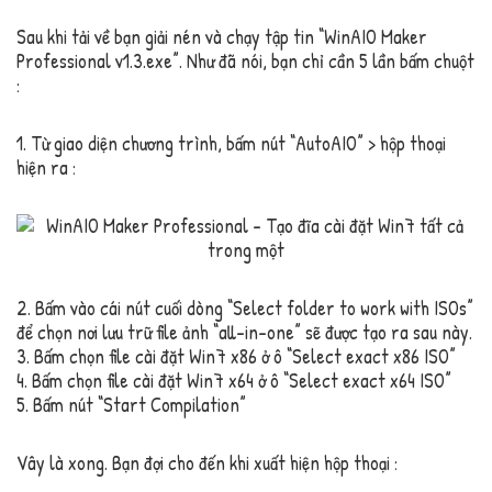
Sau khi tải về bạn giải nén và chạy tập tin “WinAIO Maker
Professional v1.3.exe”. Như đã nói, bạn chỉ cần 5 lần bấm chuột
:
1. Từ giao diện chương trình, bấm nút “AutoAIO” > hộp thoại
hiện ra :
2. Bấm vào cái nút cuối dòng “Select folder to work with ISOs”
để chọn nơi lưu trữ file ảnh “all-in-one” sẽ được tạo ra sau này.
3. Bấm chọn file cài đặt Win7 x86 ở ô “Select exact x86 ISO”
4. Bấm chọn file cài đặt Win7 x64 ở ô “Select exact x64 ISO”
5. Bấm nút “Start Compilation”
Vây là xong. Bạn đợi cho đến khi xuất hiện hộp thoại :