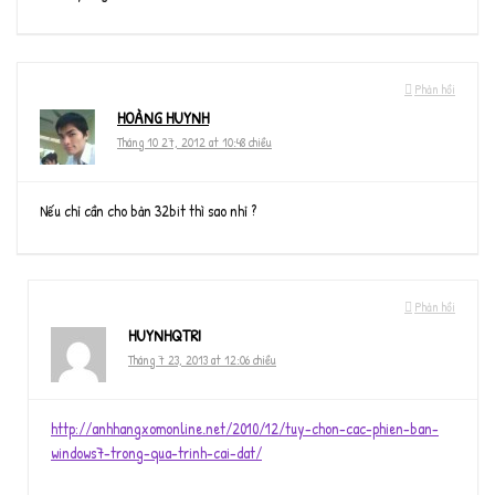
Phản hồi
HOÀNG HUYNH
Tháng 10 27, 2012 at 10:48 chiều
Nếu chỉ cần cho bản 32bit thì sao nhỉ ?
Phản hồi
HUYNHQTRI
Tháng 7 23, 2013 at 12:06 chiều
http://anhhangxomonline.net/2010/12/tuy-chon-cac-phien-ban-
windows7-trong-qua-trinh-cai-dat/