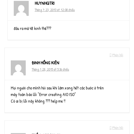
HUYNHQTRI
Tháng 7 23, 2013 at 12:08 chiều
đâu ra mà 48 kinh thế???
Phản hồi
ĐINH HỒNG KIÊN
Tháng 1 28, 2015 at 5:36 chiều
Mọi người cho mình hỏi sau khi làm xong hết các bước ở trên
máy toàn báo lỗi “Error creating AIO ISO”
Có ai bị lỗi này không ??? help me !!
Phản hồi