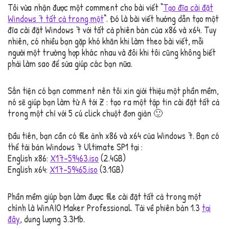
Tôi vừa nhận được một comment cho bài viết “
Tạo đĩa cài đặt
Windows 7 tất cả trong một
“. Đó là bài viết hướng dẫn tạo một
đĩa cài đặt Windows 7 với tất cả phiên bản của x86 và x64. Tuy
nhiên, có nhiều bạn gặp khó khăn khi làm theo bài viết, mỗi
người một trường hợp khác nhau và đôi khi tôi cũng không biết
phải làm sao để sửa giúp các bạn nữa.
Sắn tiện có bạn comment nên tôi xin giới thiệu một phần mềm,
nó sẽ giúp bạn làm từ A tới Z : tạo ra một tập tin cài đặt tất cả
trong một chỉ với 5 cú click chuột đơn giản 🙂
Đầu tiên, bạn cần có file ảnh x86 và x64 của Windows 7. Bạn có
thể tải bản Windows 7 Ultimate SP1 tại :
English x86:
X17-59463.iso
(2.4GB)
English x64:
X17-59465.iso
(3.1GB)
Phần mềm giúp bạn làm được file cài đặt tất cả trong một
chính là WinAIO Maker Professional. Tải về phiên bản 1.3
tại
đây
, dung lượng 3.3Mb.