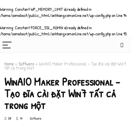
Warning
: Constant WP_MEMORY_LIMIT already defined in
/home/somebest/public_html/anhhangxomonline.net/wp-config.php
on line
94
Warning
: Constant FORCE_SSL_ADMIN already defined in
/home/somebest/public_html/anhhangxomonline.net/wp-config.php
on line
95
Home
»
Software
»
WinAIO Maker Professional – Tạo đĩa cài đặt Win7
tất cả trong một
WinAIO Maker Professional –
Tạo đĩa cài đặt Win7 tất cả
trong một
58
14
Software