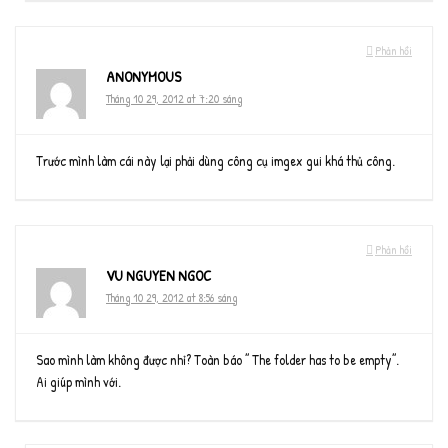
Phản hồi
ANONYMOUS
Tháng 10 29, 2012 at 7:20 sáng
Trước mình làm cái này lại phải dùng công cụ imgex gui khá thủ công.
Phản hồi
VU NGUYEN NGOC
Tháng 10 29, 2012 at 8:56 sáng
Sao mình làm không được nhỉ? Toàn báo ” The folder has to be empty”.
Ai giúp mình với.