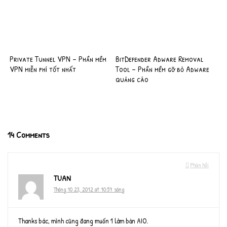
Private Tunnel VPN – Phần mềm
BitDefender Adware Removal
VPN miễn phí tốt nhất
Tool – Phần mềm gỡ bỏ Adware
quảng cáo
14 Comments
Phản hồi
TUAN
Tháng 10 23, 2012 at 10:57 sáng
Thanks bác, mình cũng đang muốn 1 làm bản AIO.