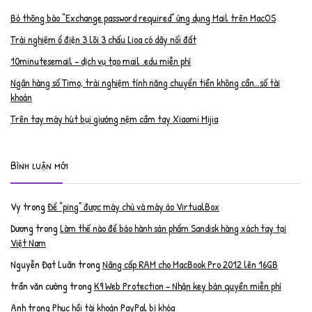
Bỏ thông báo “Exchange password required” ứng dụng Mail trên MacOS
Trải nghiệm ổ điện 3 lõi 3 chấu Lioa có dây nối đất
10minutesemail – dịch vụ tạo mail .edu miễn phí
Ngân hàng số Timo, trải nghiệm tính năng chuyển tiền không cần…số tài
khoản
Trên tay máy hút bụi giường nệm cầm tay Xiaomi Mijia
Bình luận mới
Vy
trong
Để “ping” được máy chủ và máy ảo VirtualBox
Dương
trong
Làm thế nào để bảo hành sản phẩm Sandisk hàng xách tay tại
Việt Nam
Nguyễn Đạt Luân
trong
Nâng cấp RAM cho MacBook Pro 2012 lên 16GB
trần văn cường
trong
K9 Web Protection – Nhận key bản quyền miễn phí
Anh
trong
Phục hồi tài khoản PayPal bị khóa