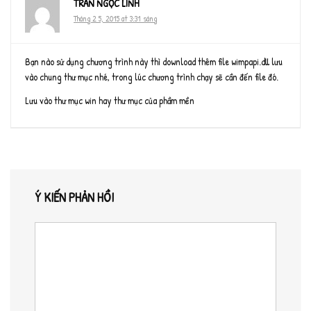
TRẦN NGỌC LINH
Tháng 2 5, 2015 at 3:31 sáng
Bạn nào sử dụng chương trình này thì download thêm file wimpapi.dll lưu
vào chung thư mục nhé, trong lúc chương trình chạy sẽ cần đến file đó.
Lưu vào thư mục win hay thư mục của phầm mền
Ý KIẾN PHẢN HỒI