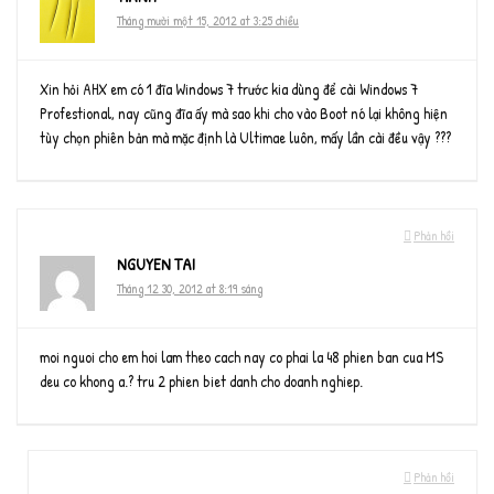
Tháng mười một 15, 2012 at 3:25 chiều
Xin hỏi AHX em có 1 đĩa Windows 7 trước kia dùng để cài Windows 7
Profestional, nay cũng đĩa ấy mà sao khi cho vào Boot nó lại không hiện
tùy chọn phiên bản mà mặc định là Ultimae luôn, mấy lần cài đều vậy ???
Phản hồi
NGUYEN TAI
Tháng 12 30, 2012 at 8:19 sáng
moi nguoi cho em hoi lam theo cach nay co phai la 48 phien ban cua MS
deu co khong a.? tru 2 phien biet danh cho doanh nghiep.
Phản hồi