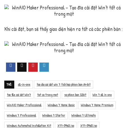
Khi cài đặt, bạn sẽ thấy giao diện hiện ra tất cả các phiên bản :
THẺ:
all-in-one
tao dia cai dat win 7 tich hop phien ban 64-bit
tao file cai dat Win7
tat ca trong mot
va phien ban 32bit
Win 7 all in one
WinAIO Maker Professional
Windows 7 Home Basic
Windows 7 Home Premium
Windows 7 Professional
Windows 7 Starter
Windows 7 Ultimate
Windows Automated Installation Kit
X17-59463.iso
X17-59465.iso