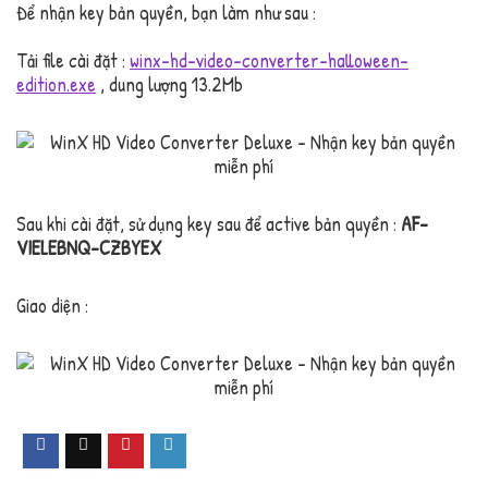
Để nhận key bản quyền, bạn làm như sau :
Tải file cài đặt :
winx-hd-video-converter-halloween-
edition.exe
, dung lượng 13.2Mb
Sau khi cài đặt, sử dụng key sau để active bản quyền :
AF-
VIELEBNQ-CZBYEX
Giao diện :