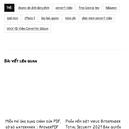
THẺ:
chuyen doi dinh dang phim
convert video
free license key
halloween
ipad mini
iPhone 5
key ban quyen
mien phi
phan mem convert video
WinX HD Video Converter Deluxe
Bài viết liên quan
Miễn phí ứng dụng chỉnh sửa PDF,
Phần mềm diệt virus Bitdefender
gỡ bỏ watermark : ApowerPDF
Total Security 2021 Bản quyền