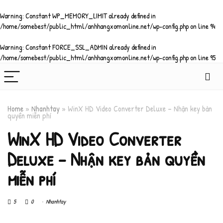
Warning
: Constant WP_MEMORY_LIMIT already defined in
/home/somebest/public_html/anhhangxomonline.net/wp-config.php
on line
94
Warning
: Constant FORCE_SSL_ADMIN already defined in
/home/somebest/public_html/anhhangxomonline.net/wp-config.php
on line
95
Home
»
Nhanhtay
»
WinX HD Video Converter Deluxe – Nhận key bản
quyền miễn phí
WinX HD Video Converter
Deluxe – Nhận key bản quyền
miễn phí
5
0
Nhanhtay