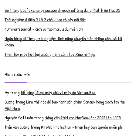
Bỏ thông báo “Exchange password required” ứng dụng Mail trên MacOS
Trải nghiệm ổ điện 3 lõi 3 chấu Lioa có dây nối đất
10minutesemail – dịch vụ tạo mail .edu miễn phí
Ngân hàng số Timo, trải nghiệm tính năng chuyển tiền không cần…số tài
khoản
Trên tay máy hút bụi giường nệm cầm tay Xiaomi Mijia
Bình luận mới
Vy
trong
Để “ping” được máy chủ và máy ảo VirtualBox
Dương
trong
Làm thế nào để bảo hành sản phẩm Sandisk hàng xách tay tại
Việt Nam
Nguyễn Đạt Luân
trong
Nâng cấp RAM cho MacBook Pro 2012 lên 16GB
trần văn cường
trong
K9 Web Protection – Nhận key bản quyền miễn phí