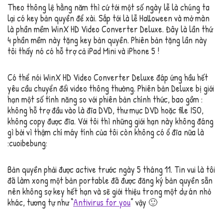
Theo thông lệ hằng năm thì cứ tới một số ngày lễ là chúng ta
lại có key bản quyền để xài. Sắp tới là lễ Halloween và mở màn
là phần mềm WinX HD Video Converter Deluxe. Đây là lần thứ
4 phần mềm này tặng key bản quyền. Phiên bản tặng lần này
tôi thấy nó có hỗ trợ cả iPad Mini và iPhone 5 !
Có thể nói WinX HD Video Converter Deluxe đáp ứng hầu hết
yêu cầu chuyển đổi video thông thường. Phiên bản Deluxe bị giới
hạn một số tính năng so với phiên bản chính thức, bao gồm :
không hỗ trợ đầu vào là đĩa DVD, thư mục DVD hoặc file ISO,
không copy được đĩa. Với tôi thì những giới hạn này không đáng
gì bởi vì thậm chí máy tính của tôi còn không có ổ đĩa nữa là
:cuoibebung:
Bản quyền phải được active trước ngày 5 tháng 11. Tin vui là tôi
đã làm xong một bản portable đã được đăng ký bản quyền sẵn
nên không sợ key hết hạn và sẽ giới thiệu trong một dự án nhỏ
khác, tương tự như “
Antivirus for you
” vậy 🙂