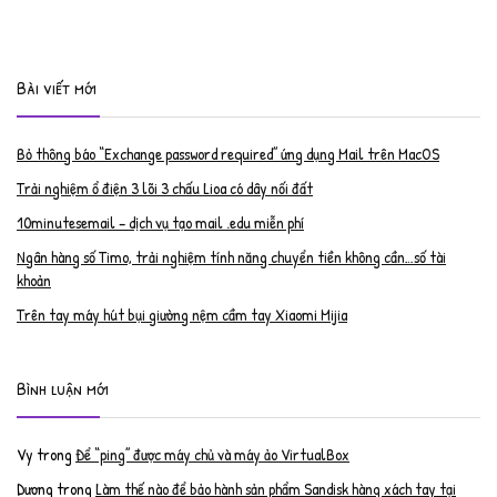
Bài viết mới
Bỏ thông báo “Exchange password required” ứng dụng Mail trên MacOS
Trải nghiệm ổ điện 3 lõi 3 chấu Lioa có dây nối đất
10minutesemail – dịch vụ tạo mail .edu miễn phí
Ngân hàng số Timo, trải nghiệm tính năng chuyển tiền không cần…số tài
khoản
Trên tay máy hút bụi giường nệm cầm tay Xiaomi Mijia
Bình luận mới
Vy
trong
Để “ping” được máy chủ và máy ảo VirtualBox
Dương
trong
Làm thế nào để bảo hành sản phẩm Sandisk hàng xách tay tại