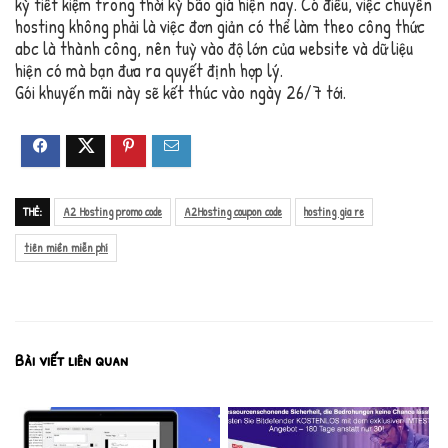
kỳ tiết kiệm trong thời kỳ bão giá hiện nay. Có điều, việc chuyển
hosting không phải là việc đơn giản có thể làm theo công thức
abc là thành công, nên tuỳ vào độ lớn của website và dữ liệu
hiện có mà bạn đưa ra quyết định hợp lý.
Gói khuyến mãi này sẽ kết thúc vào ngày 26/7 tới.
THẺ:
A2 Hosting promo code
A2Hosting coupon code
hosting gia re
tiên miền miễn phí
Bài viết liên quan