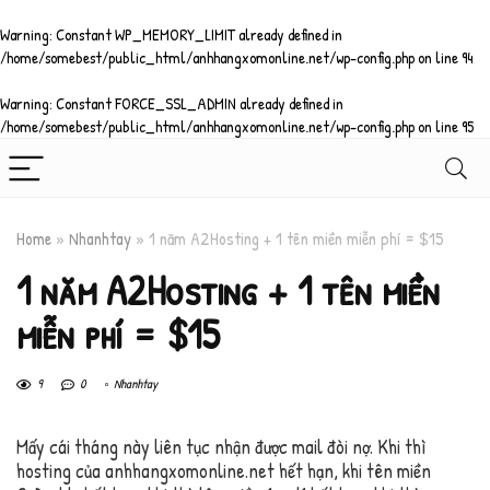
Warning
: Constant WP_MEMORY_LIMIT already defined in
/home/somebest/public_html/anhhangxomonline.net/wp-config.php
on line
94
Warning
: Constant FORCE_SSL_ADMIN already defined in
/home/somebest/public_html/anhhangxomonline.net/wp-config.php
on line
95
Home
»
Nhanhtay
»
1 năm A2Hosting + 1 tên miền miễn phí = $15
1 năm A2Hosting + 1 tên miền
miễn phí = $15
9
0
Nhanhtay
Mấy cái tháng này liên tục nhận được mail đòi nợ. Khi thì
hosting của anhhangxomonline.net hết hạn, khi tên miền