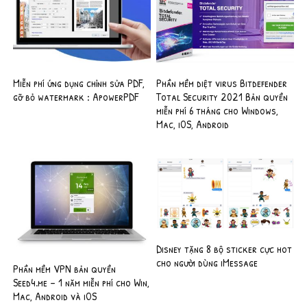
Miễn phí ứng dụng chỉnh sửa PDF,
Phần mềm diệt virus Bitdefender
gỡ bỏ watermark : ApowerPDF
Total Security 2021 Bản quyền
miễn phí 6 tháng cho Windows,
Mac, iOS, Android
Disney tặng 8 bộ sticker cực hot
cho người dùng iMessage
Phần mềm VPN bản quyền
Seed4.me – 1 năm miễn phí cho Win,
Mac, Android và iOS