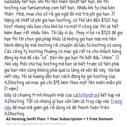
GoDaddy hết hạn, khi thì tên miền 1and1 hết hạn, khi thì
hosting của tumlumshop.com hết hạn…Nhiều khi tự chửi bản
thân : Moá, mua cho cố rồi giờ ngồi đó mà trả phí gia hạn :))
Nặng nề nhất là phí gia hạn hosting, có thể lên đến $120 tuỳ
host nhưng nếu bạn chịu khó bỏ ra một ít công sức thì sẽ tiết
kiệm được rất nhiều tiền. Tôi lấy ví dụ : thay vì bỏ ra $120 để gia
hạn thì tôi chọn giải pháp khác là không gia hạn nữa mà tiến
hành đăng ký mới hosting rồi chuyển dữ liệu từ hosting cũ sang.
Các công ty hosting thường có mức giá rất rẻ cho khách hàng
đăng ký mới để câu “cá”. Đến khi gia hạn thì bắt đầu “chém” :))
.Nói vậy thôi chứ tuỳ hosting mà bạn sẽ biết trước số tiền phải
gia hạn nên cũng không phải quá lo lắng về vấn đề này. Với bài
viết này, tôi sẽ hướng dẫn bạn cách đăng ký gói hosting của
A2Hosting với mức giá chỉ $15 kèm theo một tên miền miễn phí
(1 năm).
Đây là chương trình khuyến mãi của
cultofandroid
kết hợp với
A2Hosting. Tất cả những gì bạn cần làm là truy cập vào
trang
này
để mua mã giảm giá rồi dùng nó để thanh toán trên
A2Hosting.