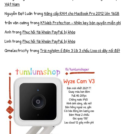
Việt Nam
Nguyễn Đạt Luân
trong
Nâng cấp RAM cho MacBook Pro 2012 lên 16GB
trần văn cường
trong
K9 Web Protection – Nhận key bản quyền miễn phí
Anh
trong
Phục hồi tài khoản PayPal bị khóa
Linh
trong
Phục hồi tài khoản PayPal bị khóa
Qmelectricity
trong
Trải nghiệm ổ điện 3 lõi 3 chấu Lioa có dây nối đất