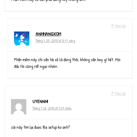
Phản hồi
ANHHANGXOM
Tháng 1 20, 2010 at 8:17 sáng
Phần mềm này chỉ cần tải về là dùng thôi, không cần key gì hết. Mới
đầu tôi cũng rất ngạc nhiên.
Phản hồi
UYENNHI
Tháng 1 26, 2010 at 5:37 chiều
cái này tìm lại được file setup ko anh?