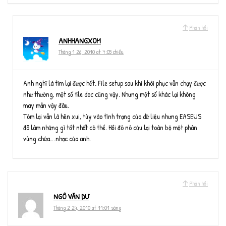
Phản hồi
ANHHANGXOM
Tháng 1 26, 2010 at 7:05 chiều
Anh nghĩ là tìm lại được hết. File setup sau khi khôi phục vẫn chạy được
như thường, một số file doc cũng vậy. Nhưng một số khác lại không
may mắn vậy đâu.
Tóm lại vẫn là hên xui, tùy vào tình trạng của dữ liệu nhưng EASEUS
đã làm những gì tốt nhất có thể. Hồi đó nó cứu lại toàn bộ một phân
vùng chứa….nhạc của anh.
Phản hồi
NGÔ VĂN DƯ
Tháng 2 24, 2010 at 11:01 sáng