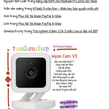
Nguyễn Đạt Luân
trong
Nâng cấp RAM cho MacBook Pro 2012 lên 16GB
trần văn cường
trong
K9 Web Protection – Nhận key bản quyền miễn phí
Anh
trong
Phục hồi tài khoản PayPal bị khóa
Linh
trong
Phục hồi tài khoản PayPal bị khóa
Qmelectricity
trong
Trải nghiệm ổ điện 3 lõi 3 chấu Lioa có dây nối đất