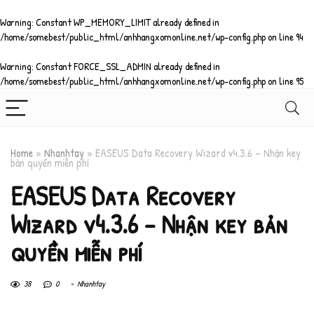
Warning
: Constant WP_MEMORY_LIMIT already defined in
/home/somebest/public_html/anhhangxomonline.net/wp-config.php
on line
94
Warning
: Constant FORCE_SSL_ADMIN already defined in
/home/somebest/public_html/anhhangxomonline.net/wp-config.php
on line
95
Home
»
Nhanhtay
»
EASEUS Data Recovery Wizard v4.3.6 – Nhận key
bản quyền miễn phí
EASEUS Data Recovery
Wizard v4.3.6 – Nhận key bản
quyền miễn phí
38
0
Nhanhtay