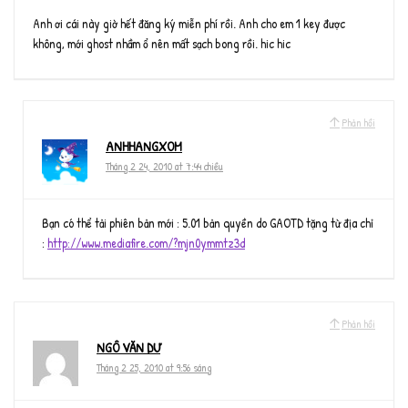
Anh ơi cái này giờ hết đăng ký miễn phí rồi. Anh cho em 1 key được
không, mới ghost nhầm ổ nên mất sạch bong rồi. hic hic
Phản hồi
ANHHANGXOM
Tháng 2 24, 2010 at 7:44 chiều
Bạn có thể tải phiên bản mới : 5.01 bản quyền do GAOTD tặng từ địa chỉ
:
http://www.mediafire.com/?mjn0ymmtz3d
Phản hồi
NGÔ VĂN DƯ
Tháng 2 25, 2010 at 9:56 sáng