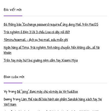
Bài viết mới
Bỏ thông báo “Exchange password required” ứng dụng Mail trên MacOS
Trải nghiệm ổ điện 3 lõi 3 chấu Lioa có dây nối đất
10minutesemail – dịch vụ tạo mail .edu miễn phí
Ngân hàng số Timo, trải nghiệm tính năng chuyển tiền không cần…số tài
khoản
Trên tay máy hút bụi giường nệm cầm tay Xiaomi Mijia
Bình luận mới
Vy
trong
Để “ping” được máy chủ và máy ảo VirtualBox
Dương
trong
Làm thế nào để bảo hành sản phẩm Sandisk hàng xách tay tại
Việt Nam