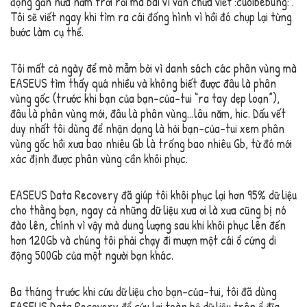
động gần nữa năm trời rồi mà bài vì vẫn chưa viết :cuoibebung: .
Tôi sẽ viết ngay khi tìm ra cái đống hình vì hồi đó chụp lại từng
bước làm cụ thể.
Tôi mất cả ngày để mò mẫm bởi vì danh sách các phân vùng mà
EASEUS tìm thấy quá nhiều và không biết được đâu là phân
vùng gốc (trước khi bạn của bạn-của-tui “ra tay dẹp loạn”),
đâu là phân vùng mới, đâu là phân vùng…lâu năm, hic. Dấu vết
duy nhất tôi dùng để nhận dạng là hỏi bạn-của-tui xem phân
vùng gốc hồi xưa bao nhiêu Gb là trống bao nhiêu Gb, từ đó mới
xác định được phân vùng cần khôi phục.
EASEUS Data Recovery đã giúp tôi khôi phục lại hơn 95% dữ liệu
cho thằng bạn, ngay cả những dữ liệu xưa ơi là xưa cũng bị nó
đào lên, chính vì vậy mà dung lượng sau khi khôi phục lên đến
hơn 120Gb và chúng tôi phải chạy đi mượn một cái ổ cứng di
động 500Gb của một người bạn khác.
Ba tháng trước khi cứu dữ liệu cho bạn-của-tui, tôi đã dùng
EASEUS Data Recovery để cứu lại toàn bộ dữ liệu trên ổ đĩa