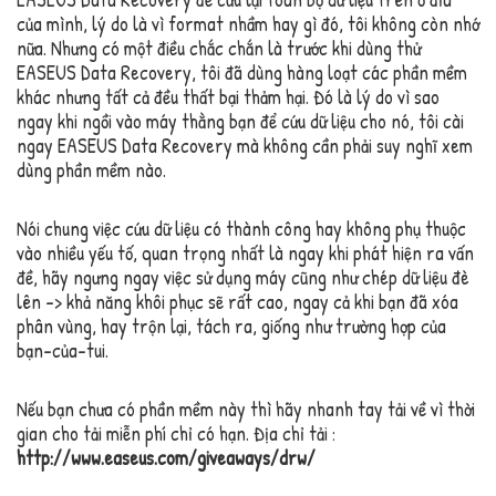
của mình, lý do là vì format nhầm hay gì đó, tôi không còn nhớ
nữa. Nhưng có một điều chắc chắn là trước khi dùng thử
EASEUS Data Recovery, tôi đã dùng hàng loạt các phần mềm
khác nhưng tất cả đều thất bại thảm hại. Đó là lý do vì sao
ngay khi ngồi vào máy thằng bạn để cứu dữ liệu cho nó, tôi cài
ngay EASEUS Data Recovery mà không cần phải suy nghĩ xem
dùng phần mềm nào.
Nói chung việc cứu dữ liệu có thành công hay không phụ thuộc
vào nhiều yếu tố, quan trọng nhất là ngay khi phát hiện ra vấn
đề, hãy ngưng ngay việc sử dụng máy cũng như chép dữ liệu đè
lên -> khả năng khôi phục sẽ rất cao, ngay cả khi bạn đã xóa
phân vùng, hay trộn lại, tách ra, giống như trường hợp của
bạn-của-tui.
Nếu bạn chưa có phần mềm này thì hãy nhanh tay tải về vì thời
gian cho tải miễn phí chỉ có hạn. Địa chỉ tải :
http://www.easeus.com/giveaways/drw/