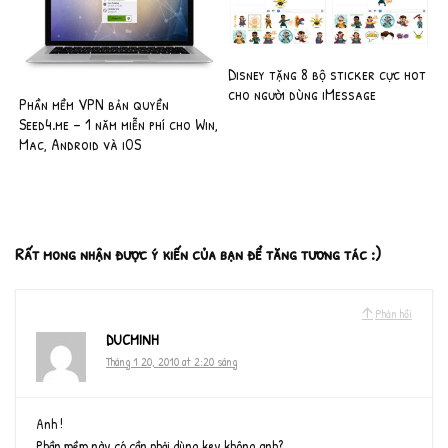
Disney tặng 8 bộ sticker cực hot
cho người dùng iMessage
Phần mềm VPN bản quyền
Seed4.me – 1 năm miễn phí cho Win,
Mac, Android và iOS
Rất mong nhận được ý kiến của bạn để tăng tương tác :)
Phản hồi
DUCMINH
Tháng 1 20, 2010 at 2:20 sáng
Anh !
Phần mềm này có cần phải dùng key không anh?