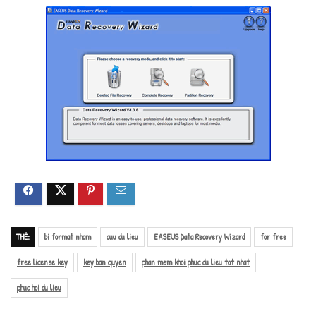
THẺ:
bi format nham
cuu du lieu
EASEUS Data Recovery Wizard
for free
free license key
key ban quyen
phan mem khoi phuc du lieu tot nhat
phuc hoi du lieu