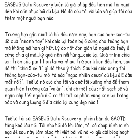
EASEUS Data Recovery luôn là giải pháp đầu tiên mà tôi nghĩ
đến khi cần phục hồi dữ liệu. Nó đã cứu tôi vài lần và giúp tôi cứu
thêm một người bạn nữa.
Trường hợp gần nhất là hồi đầu năm nay, bạn của bạn-của-tui
đã quá “nhanh tay” khi chia lại toàn bộ ổ cứng cho thằng bạn
mà không hỏi han gì hết. Lý do rất đơn giản là người đó thấy ổ
cứng chia gì mà…kỳ quá nên nổi hứng…chia lại. Quá trình chia
lại : trộn các partition lại với nhau, trừ partition đầu tiên, sau
đó thì “chia 5 xẻ 7” gì đó theo ý thích. Sau khi chia xong thì
thằng bạn-của-tui mới tá hỏa “ngạc nhiên chưa? dữ liệu ổ E đâu
mất rồi?”. Thế là nó alô cho tôi và chở tôi xuống nhà để tham
quan hiện trường của “vụ án”, chỉ có một câu : rất sạch sẽ và
ngăn nắp ! Vì ngoài ổ C ra thì tất cả phân vùng còn lại trắng
bóc và dung lượng ổ đĩa chia lại cũng đẹp nữa !
Thế là tôi cài EASEUS Data Recovery, phiên bản do GAOTD
tặng khá lâu rồi. Tôi nhớ hồi đó khi làm, tôi có chụp hình minh
họa để sau này làm blog thì viết bài về nó -> giờ cái blog hoạt