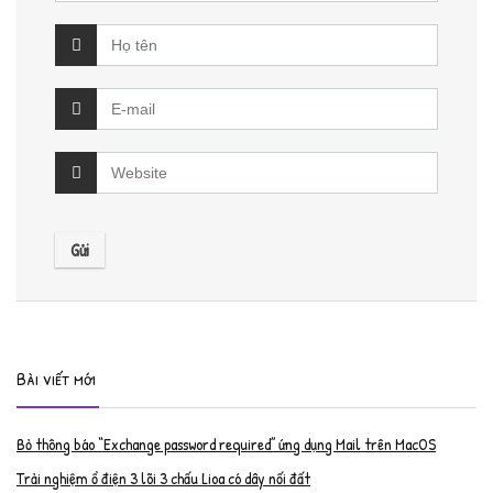
Bài viết mới
Bỏ thông báo “Exchange password required” ứng dụng Mail trên MacOS
Trải nghiệm ổ điện 3 lõi 3 chấu Lioa có dây nối đất