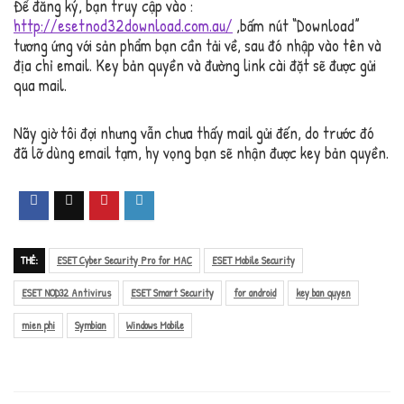
Để đăng ký, bạn truy cập vào :
http://esetnod32download.com.au/
,bấm nút “Download”
tương ứng với sản phẩm bạn cần tải về, sau đó nhập vào tên và
địa chỉ email. Key bản quyền và đường link cài đặt sẽ được gửi
qua mail.
Nãy giờ tôi đợi nhưng vẫn chưa thấy mail gửi đến, do trước đó
đã lỡ dùng email tạm, hy vọng bạn sẽ nhận được key bản quyền.
THẺ:
ESET Cyber Security Pro for MAC
ESET Mobile Security
ESET NOD32 Antivirus
ESET Smart Security
for android
key ban quyen
mien phi
Symbian
Windows Mobile