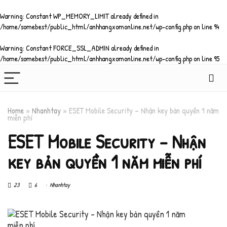
Warning
: Constant WP_MEMORY_LIMIT already defined in
/home/somebest/public_html/anhhangxomonline.net/wp-config.php
on line
94
Warning
: Constant FORCE_SSL_ADMIN already defined in
/home/somebest/public_html/anhhangxomonline.net/wp-config.php
on line
95
Home
»
Nhanhtay
»
ESET Mobile Security – Nhận key bản quyền 1 năm
miễn phí
ESET Mobile Security – Nhận
key bản quyền 1 năm miễn phí
23
6
Nhanhtay