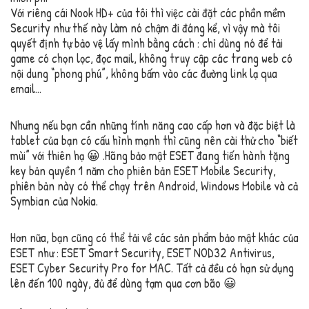
Với riêng cái Nook HD+ của tôi thì việc cài đặt các phần mềm
Security như thế này làm nó chậm đi đáng kể, vì vậy mà tôi
quyết định tự bảo vệ lấy mình bằng cách : chỉ dùng nó để tải
game có chọn lọc, đọc mail, không truy cập các trang web có
nội dung “phong phú”, không bấm vào các đường link lạ qua
email…
Nhưng nếu bạn cần những tính năng cao cấp hơn và đặc biệt là
tablet của bạn có cấu hình mạnh thì cũng nên cài thử cho “biết
mùi” với thiên hạ 😀 .Hãng bảo mật ESET đang tiến hành tặng
key bản quyền 1 năm cho phiên bản ESET Mobile Security,
phiên bản này có thể chạy trên Android, Windows Mobile và cả
Symbian của Nokia.
Hơn nữa, bạn cũng có thể tải về các sản phẩm bảo mật khác của
ESET như : ESET Smart Security, ESET NOD32 Antivirus,
ESET Cyber Security Pro for MAC. Tất cả đều có hạn sử dụng
lên đến 100 ngày, đủ để dùng tạm qua cơn bão 😀