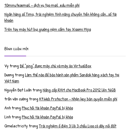
10minutesemail – dịch vụ tạo mail .edu miễn phí
Ngân hàng số Timo, trải nghiệm tính năng chuyển tiền không cần…số tài
khoản
Trên tay máy hút bụi giường nệm cầm tay Xiaomi Mijia
Bình luận mới
Vy
trong
Để “ping” được máy chủ và máy ảo VirtualBox
Dương
trong
Làm thế nào để bảo hành sản phẩm Sandisk hàng xách tay tại
Việt Nam
Nguyễn Đạt Luân
trong
Nâng cấp RAM cho MacBook Pro 2012 lên 16GB
trần văn cường
trong
K9 Web Protection – Nhận key bản quyền miễn phí
Anh
trong
Phục hồi tài khoản PayPal bị khóa
Linh
trong
Phục hồi tài khoản PayPal bị khóa
Qmelectricity
trong
Trải nghiệm ổ điện 3 lõi 3 chấu Lioa có dây nối đất