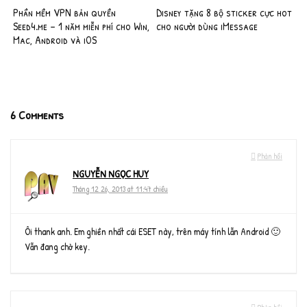
Phần mềm VPN bản quyền
Disney tặng 8 bộ sticker cực hot
Seed4.me – 1 năm miễn phí cho Win,
cho người dùng iMessage
Mac, Android và iOS
6 Comments
Phản hồi
NGUYỄN NGỌC HUY
Tháng 12 26, 2013 at 11:47 chiều
Ôi thank anh. Em ghiền nhất cái ESET này, trên máy tính lẫn Android 🙂
Vẫn đang chờ key.