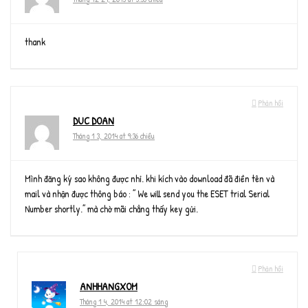
thank
Phản hồi
DUC DOAN
Tháng 1 3, 2014 at 9:36 chiều
Mình đăng ký sao không được nhỉ. khi kích vào download đã điền tên và
mail và nhận được thông báo : ” We will send you the ESET trial Serial
Number shortly.” mà chờ mãi chẳng thấy key gửi.
Phản hồi
ANHHANGXOM
Tháng 1 4, 2014 at 12:02 sáng