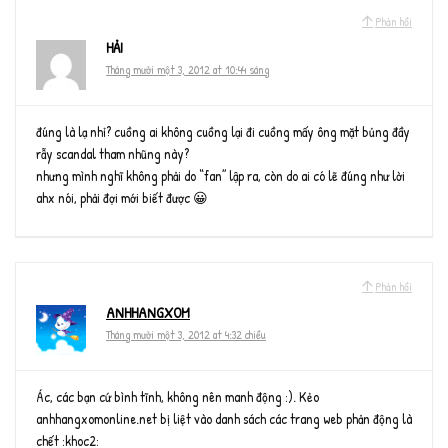
Phản hồi
HẢI
Tháng mười một 3, 2012 at 10:44 sáng
đúng là lạ nhỉ? cuồng ai không cuồng lại đi cuồng mấy ông mặt bủng đầy
rẫy scandal tham nhũng này?
nhưng mình nghĩ không phải do “fan” lập ra, còn do ai có lẽ đúng như lời
ahx nói, phải đợi mới biết được 😀
Phản hồi
ANHHANGXOM
Tháng mười một 3, 2012 at 4:32 chiều
Ác, các bạn cứ bình tĩnh, không nên manh động :). Kẻo
anhhangxomonline.net bị liệt vào danh sách các trang web phản động là
chết :khoc2: