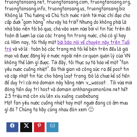
truongtansang.net, truongtansang.com, truongtansang.org,
truongtansang.info, truongtansang.us, truongtansang.biz
Không lẽ Thủ tướng và Chủ tịch nước rảnh tới mức chỉ đạo cho
cấp dưới “gom hàng” như vậy hả trời? Nhưng do không phải là
nhà báo nên tôi bỏ qua, chả vào xem nữa bởi vì tin tức trên đó
toàn đi lượm lại của các trang tin trong nước, chả có gì hay
cả. Hôm nay, tôi thấy một
bài báo nói về chuyện này trên Tuổi
trẻ
và vỡ lẽ : toàn bộ các trang mà tôi kể bên trên đều là giả
mạo và được đăng ký ở nước ngoài nên cơ quan quản lý của VN
không thể làm gì được. Tới đây, tôi thực sự tá hỏa về một “fan
yêu nước cuồng nhiệt”. Bỏ thời gian và công sức ra để post tin
và cập nhật tin tức cho hàng loạt trang. Đó là chưa kể số tiền
để duy trì cái mớ domain này hằng năm :v_wassat: . Tôi vừa mới
đóng tiền duy trì host và domain anhhangxomonline.net hết
2.5 triệu mà còn xỉu lên xỉu xuống :cuoibebung:
Một fan yêu nước cuồng nhiệt hay một người đang có âm mưu
gì đó ? Chúng ta hãy cùng nhau đón xem 🙂