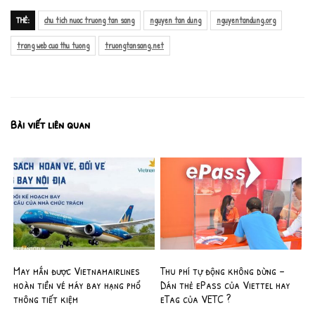
THẺ:
chu tich nuoc truong tan sang
nguyen tan dung
nguyentandung.org
trang web cua thu tuong
truongtansang.net
Bài viết liên quan
May mắn được Vietnamairlines
Thu phí tự động không dừng –
hoàn tiền vé máy bay hạng phổ
Dán thẻ ePass của Viettel hay
thông tiết kiệm
eTag của VETC ?