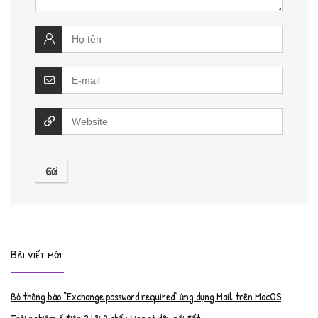
Bài viết mới
Bỏ thông báo “Exchange password required” ứng dụng Mail trên MacOS