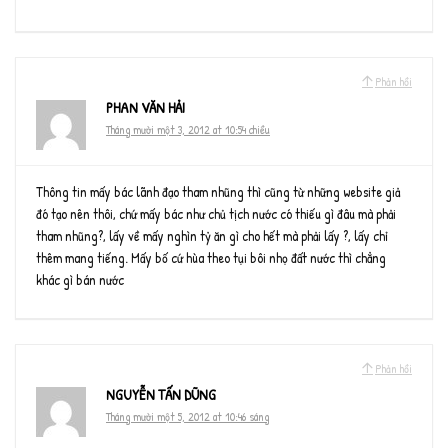
Phản hồi
PHAN VĂN HẢI
Tháng mười một 3, 2012 at 10:54 chiều
Thông tin mấy bác lãnh đạo tham nhũng thì cũng từ những website giả
đó tạo nên thôi, chứ mấy bác như chủ tịch nước có thiếu gì đâu mà phải
tham nhũng?, lấy về mấy nghìn tỷ ăn gì cho hết mà phải lấy ?, lấy chỉ
thêm mang tiếng. Mấy bố cứ hùa theo tụi bôi nhọ đất nước thì chẳng
khác gì bán nước
Phản hồi
NGUYỄN TẤN DŨNG
Tháng mười một 5, 2012 at 10:46 sáng