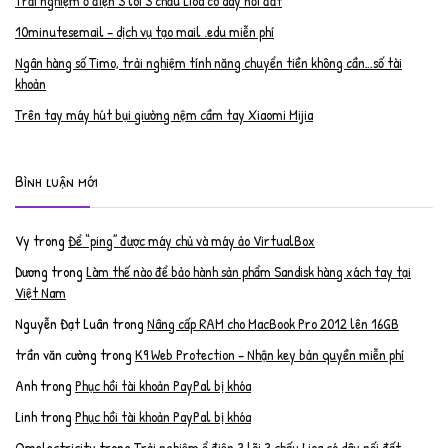
Trải nghiệm ổ điện 3 lõi 3 chấu Lioa có dây nối đất
10minutesemail – dịch vụ tạo mail .edu miễn phí
Ngân hàng số Timo, trải nghiệm tính năng chuyển tiền không cần…số tài
khoản
Trên tay máy hút bụi giường nệm cầm tay Xiaomi Mijia
Bình luận mới
Vy
trong
Để “ping” được máy chủ và máy ảo VirtualBox
Dương
trong
Làm thế nào để bảo hành sản phẩm Sandisk hàng xách tay tại
Việt Nam
Nguyễn Đạt Luân
trong
Nâng cấp RAM cho MacBook Pro 2012 lên 16GB
trần văn cường
trong
K9 Web Protection – Nhận key bản quyền miễn phí
Anh
trong
Phục hồi tài khoản PayPal bị khóa
Linh
trong
Phục hồi tài khoản PayPal bị khóa
Qmelectricity
trong
Trải nghiệm ổ điện 3 lõi 3 chấu Lioa có dây nối đất