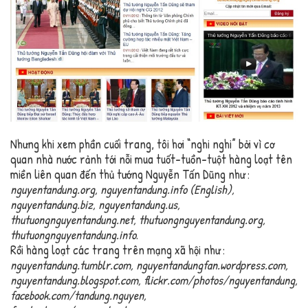
Nhưng khi xem phần cuối trang, tôi hơi “nghi nghi” bởi vì cơ
quan nhà nước rảnh tới nỗi mua tuốt-tuồn-tuột hàng loạt tên
miền liên quan đến thủ tướng Nguyễn Tấn Dũng như :
nguyentandung.org, nguyentandung.info (English),
nguyentandung.biz, nguyentandung.us,
thutuongnguyentandung.net, thutuongnguyentandung.org,
thutuongnguyentandung.info
.
Rồi hàng loạt các trang trên mạng xã hội như :
nguyentandung.tumblr.com, nguyentandungfan.wordpress.com,
nguyentandung.blogspot.com, flickr.com/photos/nguyentandung,
facebook.com/tandung.nguyen,