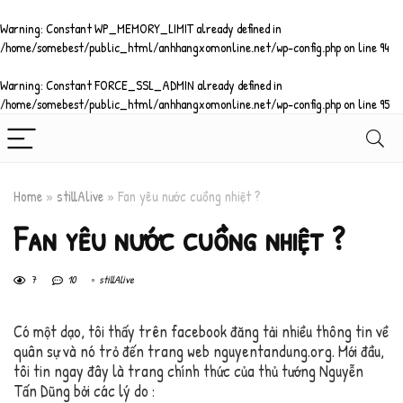
Warning
: Constant WP_MEMORY_LIMIT already defined in
/home/somebest/public_html/anhhangxomonline.net/wp-config.php
on line
94
Warning
: Constant FORCE_SSL_ADMIN already defined in
/home/somebest/public_html/anhhangxomonline.net/wp-config.php
on line
95
Home
»
stillAlive
»
Fan yêu nước cuồng nhiệt ?
Fan yêu nước cuồng nhiệt ?
7
10
stillAlive
Có một dạo, tôi thấy trên facebook đăng tải nhiều thông tin về
quân sự và nó trỏ đến trang web nguyentandung.org. Mới đầu,
tôi tin ngay đây là trang chính thức của thủ tướng Nguyễn
Tấn Dũng bởi các lý do :