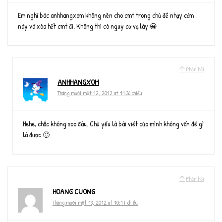
Em nghĩ bác anhhangxom không nên cho cmt trong chủ đề nhạy cảm
này và xóa hết cmt đi. Không thì có nguy cơ vạ lây 😀
Phản hồi
ANHHANGXOM
Tháng mười một 12, 2012 at 11:36 chiều
Hehe, chắc không sao đâu. Chủ yếu là bài viết của mình không vấn đề gì
là được 🙂
Phản hồi
HOANG CUONG
Tháng mười một 13, 2012 at 10:17 chiều