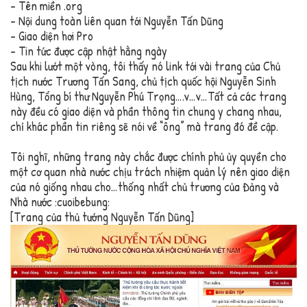
– Tên miền .org
– Nội dung toàn liên quan tới Nguyễn Tấn Dũng
– Giao diện hơi Pro
– Tin tức được cập nhật hằng ngày
Sau khi lướt một vòng, tôi thấy nó link tới vài trang của Chủ
tịch nước Trương Tấn Sang, chủ tịch quốc hội Nguyễn Sinh
Hùng, Tổng bí thư Nguyễn Phú Trọng….v…v…Tất cả các trang
này đều có giao diện và phần thông tin chung y chang nhau,
chỉ khác phần tin riêng sẽ nói về “ông” mà trang đó đề cập.
Tôi nghĩ, những trang này chắc được chính phủ ủy quyền cho
một cơ quan nhà nước chịu trách nhiệm quản lý nên giao diện
của nó giống nhau cho…thống nhất chủ trương của Đảng và
Nhà nước :cuoibebung:
[Trang của thủ tướng Nguyễn Tấn Dũng]