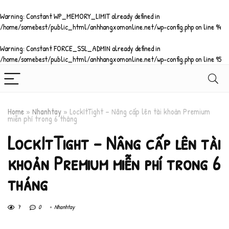
Warning
: Constant WP_MEMORY_LIMIT already defined in
/home/somebest/public_html/anhhangxomonline.net/wp-config.php
on line
94
Warning
: Constant FORCE_SSL_ADMIN already defined in
/home/somebest/public_html/anhhangxomonline.net/wp-config.php
on line
95
Home
»
Nhanhtay
»
LockItTight – Nâng cấp lên tài khoản Premium
miễn phí trong 6 tháng
LockItTight – Nâng cấp lên tài
khoản Premium miễn phí trong 6
tháng
7
0
Nhanhtay