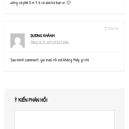
uống cà phê 3 in 1, k có sữa bò bạn ơi. 🙂
Phản hồi
DƯƠNG KHÁNH
Tháng 12 13, 2011 at 8:37 chiều
Sao mình comment, gửi mail rồi mà không thấy gì nhỉ
Ý KIẾN PHẢN HỒI