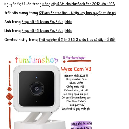
Nguyễn Đạt Luân
trong
Nâng cấp RAM cho MacBook Pro 2012 lên 16GB
trần văn cường
trong
K9 Web Protection – Nhận key bản quyền miễn phí
Anh
trong
Phục hồi tài khoản PayPal bị khóa
Linh
trong
Phục hồi tài khoản PayPal bị khóa
Qmelectricity
trong
Trải nghiệm ổ điện 3 lõi 3 chấu Lioa có dây nối đất