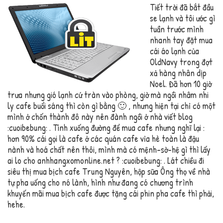
Tiết trời đã bắt đầu
se lạnh và tôi ước gì
tuần trước mình
nhanh tay đặt mua
cái áo lạnh của
OldNavy trong đợt
xả hàng nhân dịp
Noel. Đã hơn 10 giờ
trưa nhưng gió lạnh cứ tràn vào phòng, giờ mà ngồi nhâm nhi
ly cafe buổi sáng thì còn gì bằng 🙂 , nhưng hiện tại chỉ có một
mình ở chốn thành đô này nên đành ngồi ở nhà viết blog
:cuoibebung: . Tính xuống đường để mua cafe nhưng nghĩ lại :
hơn 90% cái gọi là cafe ở các quán cafe vỉa hè toàn là đậu
nành và hoá chất nên thôi, mình mà có mệnh-sờ-hệ gì thì lấy
ai lo cho anhhangxomonline.net ? :cuoibebung: . Lát chiều đi
siêu thị mua bịch cafe Trung Nguyên, hộp sữa Ông thọ về nhà
tự pha uống cho nó lành, hình như đang có chương trình
khuyến mãi mua bịch cafe được tặng cái phin pha cafe thì phải,
hehe.