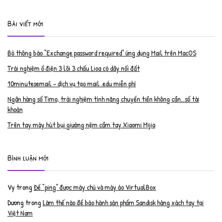
Bài viết mới
Bỏ thông báo “Exchange password required” ứng dụng Mail trên MacOS
Trải nghiệm ổ điện 3 lõi 3 chấu Lioa có dây nối đất
10minutesemail – dịch vụ tạo mail .edu miễn phí
Ngân hàng số Timo, trải nghiệm tính năng chuyển tiền không cần…số tài
khoản
Trên tay máy hút bụi giường nệm cầm tay Xiaomi Mijia
Bình luận mới
Vy
trong
Để “ping” được máy chủ và máy ảo VirtualBox
Dương
trong
Làm thế nào để bảo hành sản phẩm Sandisk hàng xách tay tại
Việt Nam