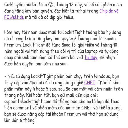
Cứ khuyến mãi là thích 🙂 , tháng 12 này, vô số các phần mềm
đang tặng key bản quyền, đặc biệt là từ hai trang
Chip.de và
PCWelt.de
mà tôi đã có dịp giới thiệu.
Hôm nay tôi nhận được mail từ LockItTight thông báo họ đang
có chương trình tặng key bản quyền 6 tháng cho tài khoản
Premium. LockItTight đã từng được tôi giới thiệu và tháng 10
năm ngoái với tính năng theo dõi vị trí của laptop và tự động
chụp ảnh webcam. Bạn có thể xem bài viết
tại đây
. Để nhận
được bản quyền, bạn làm như sau :
– Nếu sử dụng LockItTight phiên bản chạy trên Windows, bạn
truy cập vào địa chỉ của trang công nghệ
CNET
. “Đánh” cho
phần mềm này 4 hoặc 5 sao, sau đó cho một vài cảm nhận trên
trang này. Khi hoàn tất, bạn gửi mail đến địa chỉ :
support@lockittight.com để thông báo cho họ là bạn đã thực
hiện comment về phần mềm của họ trên CNET và thế là xong,
bạn sẽ được nâng cấp tài khoản Premium với thời hạn sử dụng
lên đến 6 tháng.