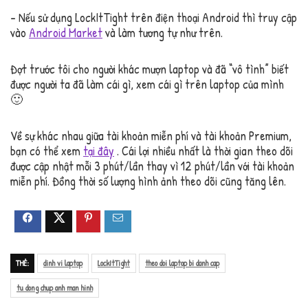
– Nếu sử dụng LockItTight trên điện thoại Android thì truy cập
vào
Android Market
và làm tương tự như trên.
Đợt trước tôi cho người khác mượn laptop và đã “vô tình” biết
được người ta đã làm cái gì, xem cái gì trên laptop của mình
🙂
Về sự khác nhau giữa tài khoản miễn phí và tài khoản Premium,
bạn có thể xem
tại đây
. Cái lợi nhiều nhất là thời gian theo dõi
được cập nhật mỗi 3 phút/lần thay vì 12 phút/lần với tài khoản
miễn phí. Đồng thời số lượng hình ảnh theo dõi cũng tăng lên.
THẺ:
dinh vi laptop
LockItTight
theo doi laptop bi danh cap
tu dong chup anh man hinh