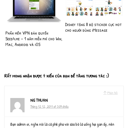
Disney tặng 8 bộ sticker cực hot
cho người dùng iMessage
Phần mềm VPN bản quyền
Seed4.me – 1 năm miễn phí cho Win,
Mac, Android và iOS
Rất mong nhận được ý kiến của bạn để tăng tương tác :)
Phản hồi
NG THUAN
Tháng 12 12, 2011 at 3:09 chiều
Bạn admin ơi, nghe nói là cà phê pha với sữa bò là uống hại gan ấy, nên