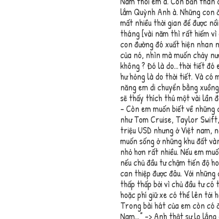
Nam thôi em à. Còn bản thân c
lắm Quỳnh Anh à. Những con đ
mất nhiều thời gian để được nổ
tháng [vài năm thì rất hiếm v
con đường đó xuất hiện nhan 
của nó, nhìn mà muốn chảy nước
không ? Đó là do…thời tiết đó
hư hỏng là do thời tiết. Và có
năng em di chuyển bằng xuồng
sẽ thấy thích thú một vài lần 
– Còn em muốn biết về những c
như Tom Cruise, Taylor Swift,
triệu USD nhưng ở Việt nam, n
muốn sống ở những khu đất vàn
nhỏ hơn rất nhiều. Nếu em muố
nếu chủ đầu tư chậm tiến độ ho
can thiệp được đâu. Với những
thấp thấp bởi vì chủ đầu tư có
hoặc phí giữ xe có thể lên tới 
Trong bài hát của em còn có đo
Nam…” -> Anh thật sự lo lắng 