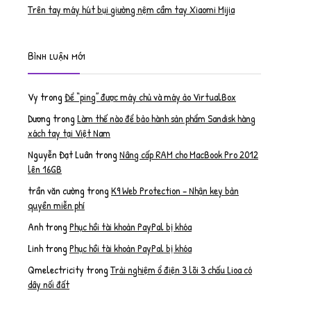
Trên tay máy hút bụi giường nệm cầm tay Xiaomi Mijia
Bình luận mới
Vy
trong
Để “ping” được máy chủ và máy ảo VirtualBox
Dương
trong
Làm thế nào để bảo hành sản phẩm Sandisk hàng
xách tay tại Việt Nam
Nguyễn Đạt Luân
trong
Nâng cấp RAM cho MacBook Pro 2012
lên 16GB
trần văn cường
trong
K9 Web Protection – Nhận key bản
quyền miễn phí
Anh
trong
Phục hồi tài khoản PayPal bị khóa
Linh
trong
Phục hồi tài khoản PayPal bị khóa
Qmelectricity
trong
Trải nghiệm ổ điện 3 lõi 3 chấu Lioa có
dây nối đất