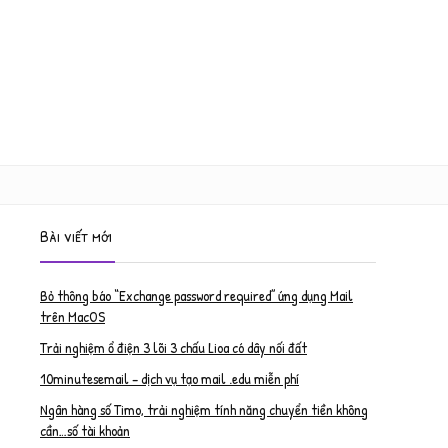
Bài viết mới
Bỏ thông báo “Exchange password required” ứng dụng Mail
trên MacOS
Trải nghiệm ổ điện 3 lõi 3 chấu Lioa có dây nối đất
10minutesemail – dịch vụ tạo mail .edu miễn phí
Ngân hàng số Timo, trải nghiệm tính năng chuyển tiền không
cần…số tài khoản