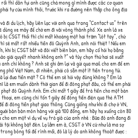
a rồi thì dân tụi anh cũng chả mong gì mình được các cơ quan
 phải tự cứu mình thôi, trước khi ra đường nên thắp cho ông địa
và đi du lịch, hãy liên lạc với anh qua trang “Contact us” trên
 dùng xe máy để chở em đi vài vòng thành phố. Xe anh là xe
ó bị CSGT thổi thì chỉ mất khoảng một hai trăm “lót tay”, chứ
hì sẽ mất rất nhiều tiền đó Quỳnh Anh, anh nói thiệt ! Nếu em
h, khi bị CSGT bắt và đòi viết biên bản, em hãy cố hỏi họ bằng
nào giải quyết nhanh không anh ?” và tùy chọn thứ hai sẽ xuất
à anh chỉ không ? Anh sẽ ghi âm lại và gửi qua mail cho em để em
ng phố Việt Nam, dĩ nhiên, phải có sẵn một ít tiền trong túi.
 lại đưa tiền mặt ? Có thể em sẽ hỏi vậy đúng không ? Em là
ĩ là em muốn dành thời gian để đi đóng phạt đâu, có thể em phải
n phạt đó Quỳnh Anh. Em chỉ mất 1 giây để trả tiền cho một bản
 thoại, em cũng chỉ tốn 1 giây để đóng tiền điện qua thẻ ATM
để đi đóng tiền phạt giao thông. Cũng giống như khi đi chợ ở VN,
 người bán bán món hàng với giá 100 đồng, em hãy hạ xuống còn 80
a cho em một ví dụ về vụ trả giá của anh nhé : Bữa đó anh đang đi
 cái tội không bật đèn. Lạ lắm em à, CSGT ở VN cứ như là ma sợ
trong bóng tối để rình mồi, đó là lý do anh không thoát được :