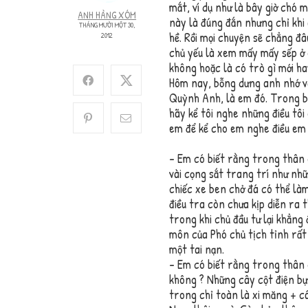
mắt, ví dụ như là bây giờ chó 
ANH HÀNG XÓM
này là đúng đắn nhưng chỉ khi
THÁNG MƯỜI MỘT 30,
hề. Rồi mọi chuyện sẽ chẳng đ
2012
chủ yếu là xem mấy mấy sếp ở
không hoặc là có trò gì mới ha
Hôm nay, bỗng dưng anh nhớ v
Quỳnh Anh, là em đó. Trong bà
hãy kể tôi nghe những điều tôi
em để kể cho em nghe điều em 
– Em có biết rằng trong thân c
vài cọng sắt trang trí như nh
chiếc xe ben chở đá có thể làm
điều tra còn chưa kịp diễn ra t
trong khi chủ đầu tư lại khẳng
môn của Phó chủ tịch tỉnh rất 
một tai nạn.
– Em có biết rằng trong thân 
không ? Những cây cột điện b
trong chỉ toàn là xi măng + c