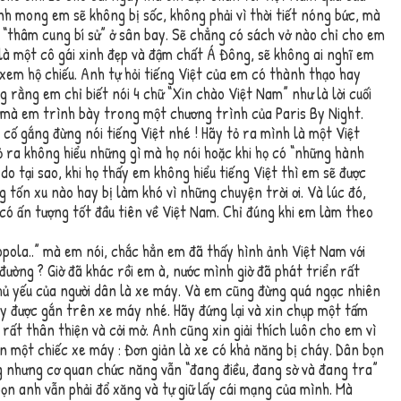
h mong em sẽ không bị sốc, không phải vì thời tiết nóng bức, mà
 “thâm cung bí sử” ở sân bay. Sẽ chẳng có sách vở nào chỉ cho em
là một cô gái xinh đẹp và đậm chất Á Đông, sẽ không ai nghĩ em
xem hộ chiếu. Anh tự hỏi tiếng Việt của em có thành thạo hay
rằng em chỉ biết nói 4 chữ “Xin chào Việt Nam” như là lời cuối
 mà em trình bày trong một chương trình của Paris By Night.
cố gắng đừng nói tiếng Việt nhé ! Hãy tỏ ra mình là một Việt
ỏ ra không hiểu những gì mà họ nói hoặc khi họ có “những hành
do tại sao, khi họ thấy em không hiểu tiếng Việt thì em sẽ được
tốn xu nào hay bị làm khó vì những chuyện trời ơi. Và lúc đó,
có ấn tượng tốt đầu tiên về Việt Nam. Chỉ đúng khi em làm theo
ola..” mà em nói, chắc hẳn em đã thấy hình ảnh Việt Nam với
ường ? Giờ đã khác rồi em à, nước mình giờ đã phát triển rất
chủ yếu của người dân là xe máy. Và em cũng đừng quá ngạc nhiên
áy được gắn trên xe máy nhé. Hãy đứng lại và xin chụp một tấm
rất thân thiện và cởi mở. Anh cũng xin giải thích luôn cho em vì
n một chiếc xe máy : Đơn giản là xe có khả năng bị cháy. Dân bọn
 nhưng cơ quan chức năng vẫn “đang điều, đang sờ và đang tra”
ọn anh vẫn phải đổ xăng và tự giữ lấy cái mạng của mình. Mà