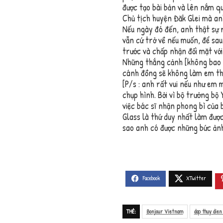
được tạo bài bản và lên nắm q
Chủ tịch huyện Đăk Glei mà anh
Nếu ngày đó đến, anh thật sự r
vẫn cứ trở về nếu muốn, để sau
trước và chấp nhận đối mặt với
Những thắng cảnh [không bao 
cánh đồng sẽ không làm em thấ
[P/s : anh rất vui nếu như em
chụp hình. Bởi vì bộ trưởng bộ 
việc bác sĩ nhận phong bì của 
Glass là thứ duy nhất làm đượ
sao anh có được những bức ảnh
THẺ:
Bonjour Vietnam
dap thuy die