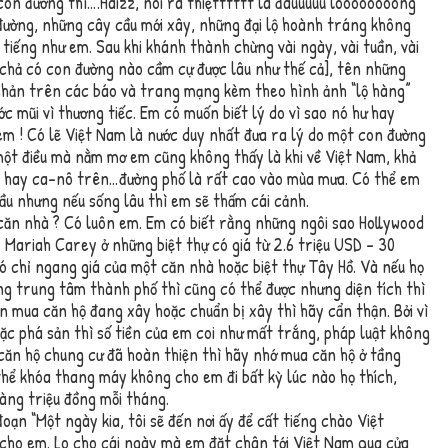
on đường thì….Haizz, nói ra thiệtttttt là đauuuuu lòooooooong
ường, những cây cầu mới xây, những đại lộ hoành tráng không
i tiếng như em. Sau khi khánh thành chừng vài ngày, vài tuần, vài
ì chả có con đường nào cầm cự được lâu như thế cả], tên những
nhản trên các báo và trang mạng kèm theo hình ảnh “lộ hàng”
 mũi vì thương tiếc. Em có muốn biết lý do vì sao nó hư hay
 em ! Có lẽ Việt Nam là nước duy nhất đưa ra lý do một con đường
 một điều mà nằm mơ em cũng không thấy là khi về Việt Nam, khả
 hay ca-nô trên…đường phố là rất cao vào mùa mưa. Có thể em
đầu nhưng nếu sống lâu thì em sẽ thấm cái cảnh.
ăn nhà ? Có luôn em. Em có biết rằng những ngôi sao Hollywood
 Mariah Carey ở những biệt thự có giá từ 2.6 triệu USD – 30
ó chỉ ngang giá của một căn nhà hoặc biệt thự Tây Hồ. Và nếu họ
g trung tâm thành phố thì cũng có thể được nhưng diện tích thì
n mua căn hộ đang xây hoặc chuẩn bị xây thì hãy cẩn thận. Bởi vì
ặc phá sản thì số tiền của em coi như mất trắng, pháp luật không
 căn hộ chung cư đã hoàn thiện thì hãy nhớ mua căn hộ ở tầng
 thể khóa thang máy không cho em đi bất kỳ lúc nào họ thích,
hàng triệu đồng mỗi tháng.
ạn “Một ngày kia, tôi sẽ đến nơi ấy để cất tiếng chào Việt
cho em. Lo cho cái ngày mà em đặt chân tới Việt Nam qua cửa