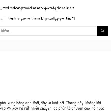
_html/anhhangxomonline.net/wp-config.php
on line
94
_html/anhhangxomonline.net/wp-config.php
on line
95
 phải xưng bằng anh thôi, đây là luật rồi. Tháng này, không khí
vì ở VN xảy ra rất nhiều chuyện, đa phần là chuyện cười ra nước