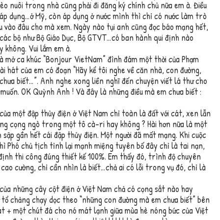
mèo nuôi trong nhà cũng phải đi đăng ký chính chủ nữa em à. Điều
 áp dụng…ở Mỹ, còn áp dụng ở nước mình thì chỉ có nước làm trò
âu vào đâu cho mà xem. Ngày nào tụi anh cũng đọc báo mạng hết,
 các bộ như Bộ Giáo Dục, Bộ GTVT…có ban hành qui định nào
y không. Vui lắm em à.
à mở ca khúc “Bonjour VietNam” đình đám một thời của Phạm
i hát của em có đoạn “Hãy kể tôi nghe về căn nhà, con đường,
 chưa biết…”. Anh nghe xong liền nghĩ đến chuyện viết lá thư cho
muốn. OK Quỳnh Anh ! Và đây là những điều mà em chưa biết :
ủa một đập thủy điện ở Việt Nam chỉ toàn là đất với cát, xen lẫn
ững cọng ngò trong một tô cà-ri hay không ? Hài hơn nữa là một
 sập gần hết cái đập thủy điện. Một người đã mất mạng. Khi cuộc
hì Phó chủ tịch tỉnh lại mạnh miệng tuyên bố đây chỉ là tai nạn,
 định thi công đúng thiết kế 100%. Em thấy đó, trình độ chuyên
cao cường, chỉ cần nhìn là biết…chả ai có lỗi trong vụ đó, chỉ là
của những cây cột điện ở Việt Nam chả có cọng sắt nào hay
ự tổ chảng chạy dọc theo “những con đường mà em chưa biết” bên
át + một chút đá cho nó mát lạnh giữa mùa hè nóng bức của Việt