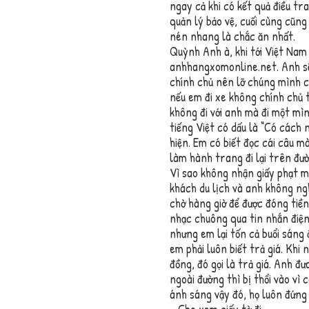
ngay cả khi có kết quả điều tr
quản lý bảo vệ, cuối cùng cũng
nén nhang là chắc ăn nhất.
Quỳnh Anh à, khi tới Việt Nam 
anhhangxomonline.net. Anh sẽ
chính chủ nên lỡ chúng mình c
nếu em đi xe không chính chủ t
không đi với anh mà đi một mìn
tiếng Việt có dấu là “Có cách 
hiện. Em có biết đọc cái câu m
làm hành trang đi lại trên đườ
Vì sao không nhận giấy phạt mà
khách du lịch và anh không ngh
chờ hàng giờ để được đóng tiề
nhạc chuông qua tin nhắn điện
nhưng em lại tốn cả buổi sáng 
em phải luôn biết trả giá. Khi
đồng, đó gọi là trả giá. Anh đư
ngoài đường thì bị thổi vào vì
ánh sáng vậy đó, họ luôn đứng 