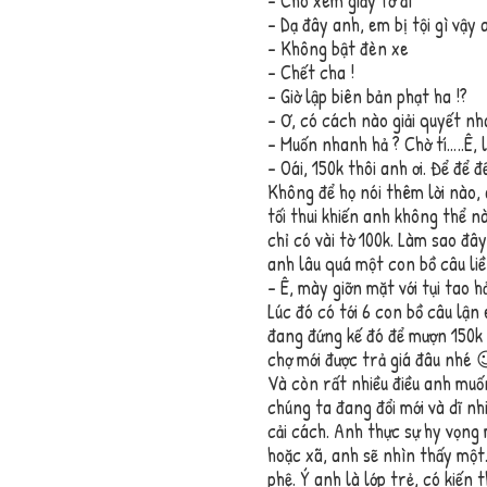
– Cho xem giấy tờ đi
– Dạ đây anh, em bị tội gì vậy 
– Không bật đèn xe
– Chết cha !
– Giờ lập biên bản phạt ha !?
– Ơ, có cách nào giải quyết n
– Muốn nhanh hả ? Chờ tí…..Ê, 
– Oái, 150k thôi anh ơi. Để để 
Không để họ nói thêm lời nào, 
tối thui khiến anh không thể 
chỉ có vài tờ 100k. Làm sao đâ
anh lâu quá một con bồ câu liề
– Ê, mày giỡn mặt với tụi tao h
Lúc đó có tới 6 con bồ câu lận 
đang đứng kế đó để mượn 150k đ
chợ mới được trả giá đâu nhé 
Và còn rất nhiều điều anh muố
chúng ta đang đổi mới và dĩ nh
cải cách. Anh thực sự hy vọn
hoặc xã, anh sẽ nhìn thấy một
phệ. Ý anh là lớp trẻ, có kiến 