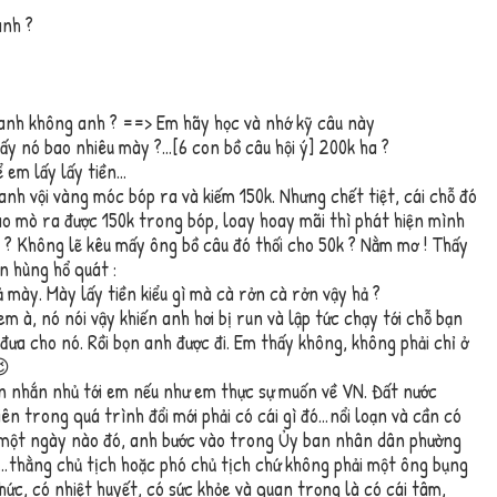
anh ?
hanh không anh ? ==> Em hãy học và nhớ kỹ câu này
lấy nó bao nhiêu mày ?…[6 con bồ câu hội ý] 200k ha ?
để em lấy lấy tiền…
anh vội vàng móc bóp ra và kiếm 150k. Nhưng chết tiệt, cái chỗ đó
nào mò ra được 150k trong bóp, loay hoay mãi thì phát hiện mình
y ? Không lẽ kêu mấy ông bồ câu đó thối cho 50k ? Nằm mơ ! Thấy
n hùng hổ quát :
ả mày. Mày lấy tiền kiểu gì mà cà rởn cà rởn vậy hả ?
em à, nó nói vậy khiến anh hơi bị run và lập tức chạy tới chỗ bạn
ưa cho nó. Rồi bọn anh được đi. Em thấy không, không phải chỉ ở
😉
n nhắn nhủ tới em nếu như em thực sự muốn về VN. Đất nước
iên trong quá trình đổi mới phải có cái gì đó…nổi loạn và cần có
g một ngày nào đó, anh bước vào trong Ủy ban nhân dân phường
…thằng chủ tịch hoặc phó chủ tịch chứ không phải một ông bụng
thức, có nhiệt huyết, có sức khỏe và quan trọng là có cái tâm,