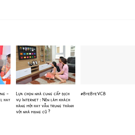
ừng –
Lựa chọn nhà cung cấp dịch
#ByeByeVCB
el hay
vụ Internet : Nên làm khách
hàng mới hay vẫn trung thành
với nhà mạng cũ ?