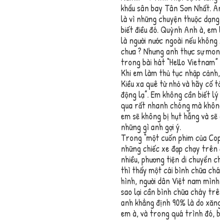
khẩu sân bay Tân Sơn Nhất. An
là vì những chuyện thuộc dạng
biết điều đó. Quỳnh Anh à, em 
là người nước ngoài nếu không 
chưa ? Nhưng anh thực sự mong 
trong bài hát “Hello Vietnam”
Khi em làm thủ tục nhập cảnh, 
Kiều xa quê từ nhỏ và hãy cố t
động lạ”. Em không cần biết lý 
qua rất nhanh chóng mà không 
em sẽ không bị hụt hẫng và sẽ 
những gì anh gợi ý.
Trong “một cuốn phim của Copp
những chiếc xe đạp chạy trên đ
nhiều, phương tiện di chuyển 
thì thấy một cái bình chữa ch
hình, người dân Việt nam mình 
sao lại cần bình chữa cháy trê
anh khẳng định 90% là do xăng
em à, và trong quá trình đó, b