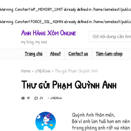
Warning
: Constant WP_MEMORY_LIMIT already defined in
/home/somebest/public
Warning
: Constant FORCE_SSL_ADMIN already defined in
/home/somebest/public
Anh Hàng Xóm Online
my blog, my soul
Trang chủ
About
Contact us
Tùm-lum-shop
Home
»
stillAlive
»
Thư gửi Phạm Quỳnh Anh
Thư gửi Phạm Quỳnh Anh
10
24
stillAlive
Quỳnh Anh thân mến,
Bởi vì anh lớn tuổi hơn em nên
trong phòng anh rất vui nhộn 