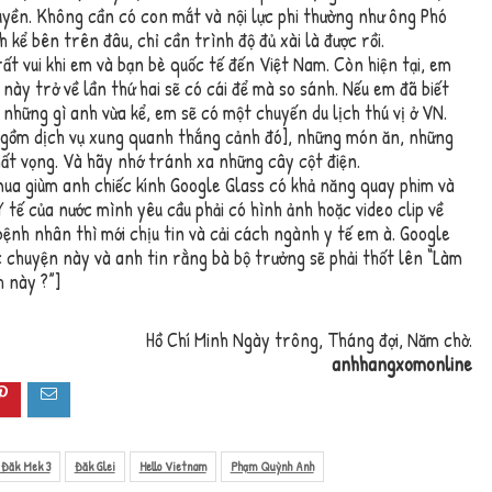
uyền. Không cần có con mắt và nội lực phi thường như ông Phó
 kể bên trên đâu, chỉ cần trình độ đủ xài là được rồi.
ất vui khi em và bạn bè quốc tế đến Việt Nam. Còn hiện tại, em
 này trở về lần thứ hai sẽ có cái để mà so sánh. Nếu em đã biết
 những gì anh vừa kể, em sẽ có một chuyến du lịch thú vị ở VN.
gồm dịch vụ xung quanh thắng cảnh đó], những món ăn, những
t vọng. Và hãy nhớ tránh xa những cây cột điện.
 mua giùm anh chiếc kính Google Glass có khả năng quay phim và
Y tế của nước mình yêu cầu phải có hình ảnh hoặc video clip về
bệnh nhân thì mới chịu tin và cải cách ngành y tế em à. Google
c chuyện này và anh tin rằng bà bộ trưởng sẽ phải thốt lên “Làm
 này ?”]
Hồ Chí Minh Ngày trông, Tháng đợi, Năm chờ.
anhhangxomonline
n Đăk Mek 3
Đăk Glei
Hello Vietnam
Phạm Quỳnh Anh