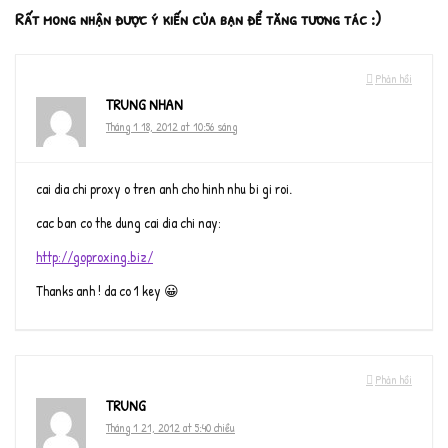
Rất mong nhận được ý kiến của bạn để tăng tương tác :)
Phản hồi
TRUNG NHAN
Tháng 1 18, 2012 at 10:56 sáng
cai dia chi proxy o tren anh cho hinh nhu bi gi roi.
cac ban co the dung cai dia chi nay:
http://goproxing.biz/
Thanks anh ! da co 1 key 😀
Phản hồi
TRUNG
Tháng 1 21, 2012 at 5:40 chiều