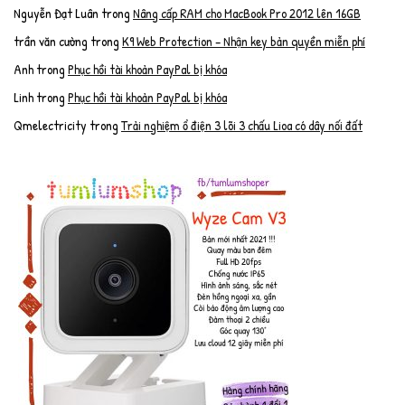
Nguyễn Đạt Luân
trong
Nâng cấp RAM cho MacBook Pro 2012 lên 16GB
trần văn cường
trong
K9 Web Protection – Nhận key bản quyền miễn phí
Anh
trong
Phục hồi tài khoản PayPal bị khóa
Linh
trong
Phục hồi tài khoản PayPal bị khóa
Qmelectricity
trong
Trải nghiệm ổ điện 3 lõi 3 chấu Lioa có dây nối đất