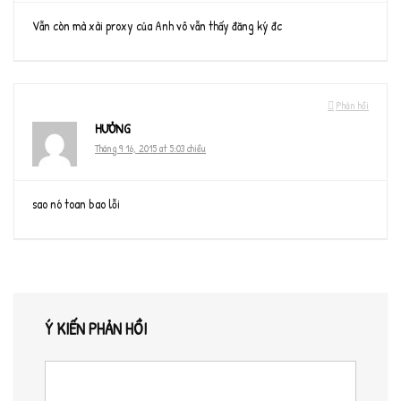
Vẫn còn mà xài proxy của Anh vô vẫn thấy đăng ký đc
Phản hồi
HƯỞNG
Tháng 9 16, 2015 at 5:03 chiều
sao nó toan bao lỗi
Ý KIẾN PHẢN HỒI