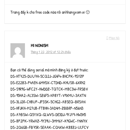
Trang đấy k cho free code nữa rồi anhhangxom ơi 🙁
Phản hồi
MI NONISM
Tháng 1 22, 2012 at 12:24 chiều
Bạn có thể dùng serial mà mình đăng ký ở đợt trước:
DS-HT725-DUU7H-5CQ2J-JG4F4-8HCPK-9SYZP
DS-E22B3-P4AEH-6MHSX-CTDND-KHUS8-6XRH2
DS-S9R9G-WFC2Y-HWDDZ-TQTCK-M8C3W-FRSBV
DS-95HA2-AL3SW-SZ6F5-N78YT-V9XMU-3AXTN
DS-3LJ2R-CH8UP-JFSSK-5CHG2-A8SEQ-BRSAN
DS-HFJKH-M27J8-FT8HH-3AD4M-ZBBRP-N56N3
DS-A7BSW-Q5YXQ-GLWVS-DE3DJ-9YJY9-HW3H5
DS-8P2PK-YRWAZ-9Y39U-3MM6Y-K9GWC-YNN7X
DS-2Q6GB-FB75R-SEAAK-CQ4XW-K88ZJ-ULFCV