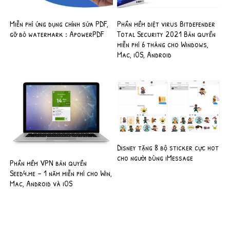
Miễn phí ứng dụng chỉnh sửa PDF,
Phần mềm diệt virus Bitdefender
gỡ bỏ watermark : ApowerPDF
Total Security 2021 Bản quyền
miễn phí 6 tháng cho Windows,
Mac, iOS, Android
Disney tặng 8 bộ sticker cực hot
cho người dùng iMessage
Phần mềm VPN bản quyền
Seed4.me – 1 năm miễn phí cho Win,
Mac, Android và iOS