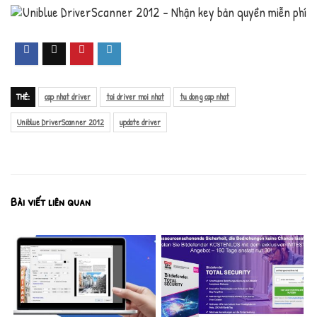
THẺ:
cap nhat driver
tai driver moi nhat
tu dong cap nhat
Uniblue DriverScanner 2012
update driver
Bài viết liên quan