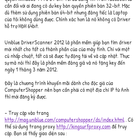
cần đổi với ai đang có dư key bản quyền phiên bản 32-bit. Mặc
dù thèm sử dụng phiên bản 64-bit nhưng đáng tiếc là Laptop
của tôi không dùng được. Chính xác hơn là nó không có Driver
hỗ trợ HĐH 64bit.
Uniblue DriverScanner 2012 là phần mềm giúp bạn tìm driver
mới nhất cho tất cả thành phần của của máy tính. Chỉ với một
cú nhấp chuột, tất cả sẽ được tự động tải về và cập nhật. Thực
sự mà nói thì đây là phần mềm đáng giá và nó tặng key đến
ngày 1 tháng 3 năm 2012.
Đây là chương trình khuyến mãi dành cho độc giả của
ComputerShopper nên bạn cần phải có một địa chỉ IP từ Anh
thì mới đăng ký được.
– Truy cập vào trang
http://mag.uniblue.com/computershopper/ds/index.html
. Có
thể sử dụng trang proxy
http://kingsurfproxy.com
để truy
cập. Bạn sẽ thấy giao diện sau :