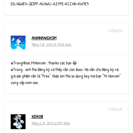
DS-H6WEV-GE3FF-HU4WU-A2YPE-KCCNH-KW7E7
Phản hồi
ANHHANGXOM
Tháng 1 30, 2012 at 10:52 chiều
@TrungNhan,MiNonism : thanks các bạn 😀
@Trung : anh thử đăng ký và thấy vẫn còn được. Nó vẫn cho đăng ký và
giá sản phẩm vẫn là “Free”. Hoặc em thử sử dụng key mà bạn “Mi Nonism”
cung cấp xem sao.
Phản hồi
XEKO8
Tháng 2 24, 2012 at 8:57 chiều