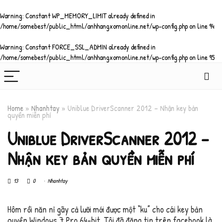
Warning
: Constant WP_MEMORY_LIMIT already defined in
/home/somebest/public_html/anhhangxomonline.net/wp-config.php
on line
94
Warning
: Constant FORCE_SSL_ADMIN already defined in
/home/somebest/public_html/anhhangxomonline.net/wp-config.php
on line
95
Home
»
Nhanhtay
»
Uniblue DriverScanner 2012 – Nhận key bản
quyền miễn phí
Uniblue DriverScanner 2012 –
Nhận key bản quyền miễn phí
13
0
Nhanhtay
Hôm rồi năn nỉ gãy cả lưỡi mới được một “ku” cho cái key bản
quyền Windows 7 Pro 64-bit. Tôi đã đăng tin trên facebook là