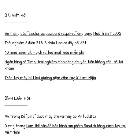
Bài viết mới
Bỏ thông báo “Exchange password required” ứng dụng Mail trên MacOS
Trải nghiệm ổ điện 3 lõi 3 chấu Lioa có dây nối đất
10minutesemail – dịch vụ tạo mail .edu miễn phí
Ngân hàng số Timo, trải nghiệm tính năng chuyển tiền không cần…số tài
khoản
Trên tay máy hút bụi giường nệm cầm tay Xiaomi Mijia
Bình luận mới
Vy
trong
Để “ping” được máy chủ và máy ảo VirtualBox
Dương
trong
Làm thế nào để bảo hành sản phẩm Sandisk hàng xách tay tại
Việt Nam